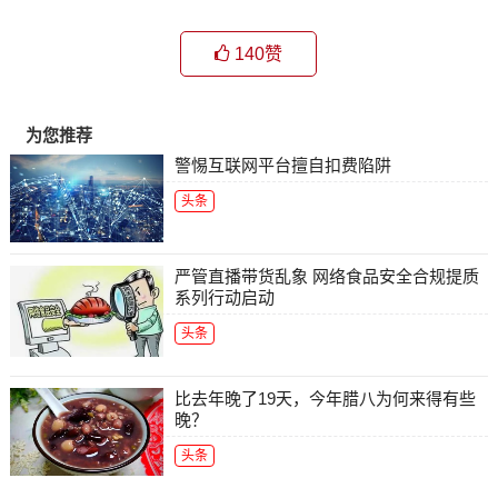
140
赞
为您推荐
警惕互联网平台擅自扣费陷阱
头条
严管直播带货乱象 网络食品安全合规提质
系列行动启动
头条
比去年晚了19天，今年腊八为何来得有些
晚？
头条