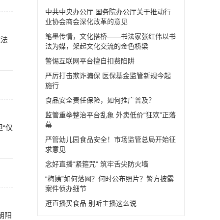
中共中央办公厅 国务院办公厅关于推动行
业协会商会深化改革的意见
笔墨传情，文化搭桥——书法家张红伟以书
依法
法为媒，架起文化交流的金色桥梁
警惕互联网平台擅自扣费陷阱
严厉打击欺诈骗保 医保基金监管新规今起
施行
食品安全责任保险，如何推广普及？
监管重拳整治平台乱象 外卖低价“狂欢”正落
幕
“仅
严管幼儿园食品安全！市场监管总局开始征
求意见
念好直播“紧箍咒” 筑牢舌尖防火墙
“梅姨”如何落网？何时公布照片？警方披露
案件侦办细节
逛直播买食品 别听主播这么说
朝阳