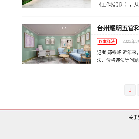
《工作指引》），从债
台州耀明五官
以案释法
2023年
记者 郑铁峰 近年
法、价格违法等问题。
文
1
章
导
航
关于