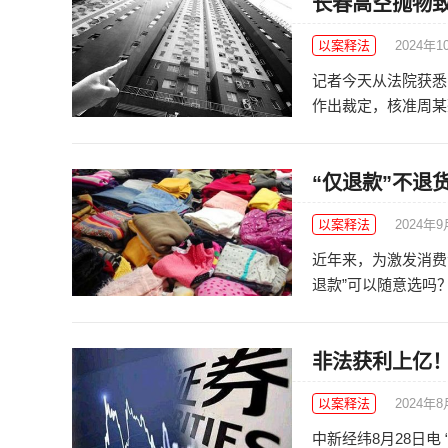
长春高空抛物
以案释法
2024年1
记者今天从法院获悉
作出裁定，核准周某死
“仅退款”不退
以案释法
2024年
近年来，为激发消费
退款”可以随意选吗？
非法获利上亿！
以案释法
2024年8
中新经纬8月28日电