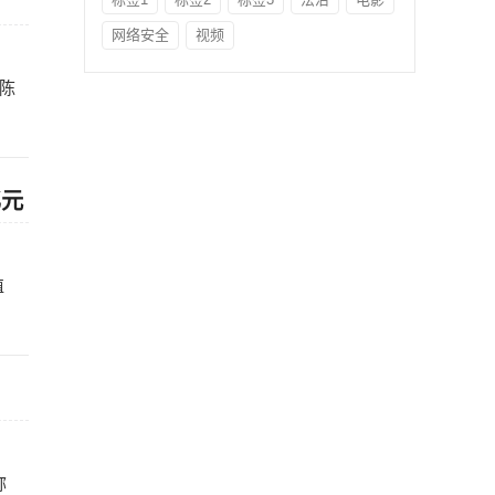
网络安全
视频
人陈
亿元
值
称