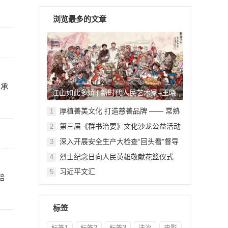
浏览最多的文章
的承
江山如此多娇 | 新时代人民艺术家–王晓
鹏
厚植善美文化 打造慈善品牌 —— 常熟
1
举行六个慈善文化教育基地授牌仪式
第三届《群书治要》文化沙龙公益活动
2
在北京顺利举行
深入开展安全生产大检查“回头看”督导
3
检查
烈士纪念日向人民英雄敬献花篮仪式
4
习近平文汇
5
赔
标签
标签1
标签2
标签3
法治
电影