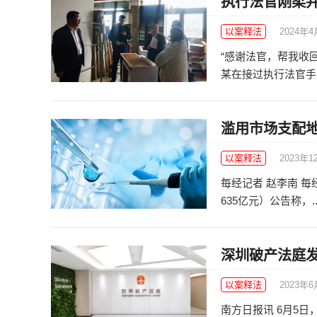
执行法官刚柔并
以案释法
2024年
“感谢法官，帮我收回
某在接过执行法官手中
滥用市场支配地
以案释法
2023年1
每经记者 赵李南 每经
635亿元）公告称，..
深圳破产法庭
以案释法
2023年
南方日报讯 6月5