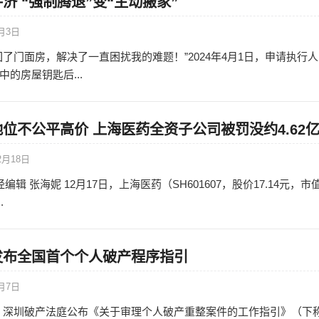
济 “强制腾退”变“主动搬家”
4月3日
了门面房，解决了一直困扰我的难题！”2024年4月1日，申请执行
的房屋钥匙后...
位不公平高价 上海医药全资子公司被罚没约4.62
2月18日
编辑 张海妮 12月17日，上海医药（SH601607，股价17.14元，市
.
发布全国首个个人破产程序指引
6月7日
日，深圳破产法庭公布《关于审理个人破产重整案件的工作指引》（下