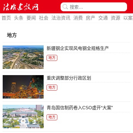
首页
头条
要闻
社会
法治资讯
消费
房产
交通
资源
以案
地方
新疆钢企实现风电钢全规格生产
地方
重庆调整部分行政区划
地方
青岛国信制药卷入CSO虚开“大案”
地方