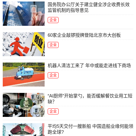
国务院办公厅关于建立健全涉企收费长效
监管机制的指导意见
企业
60家企业敲锣授牌登陆北京市大创板
企业
机器人清洁工来了 年中或能走进线下商场
企业
“AI厨师”开始掌勺，能否缓解餐饮业用工短
缺？
企业
平均5天交付一艘新船 中国造船业缘何能领
跑全球?