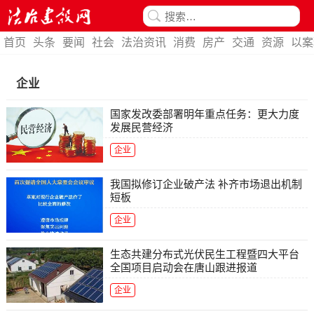
首页
头条
要闻
社会
法治资讯
消费
房产
交通
资源
以案
企业
国家发改委部署明年重点任务：更大力度
发展民营经济
企业
我国拟修订企业破产法 补齐市场退出机制
短板
企业
生态共建分布式光伏民生工程暨四大平台
全国项目启动会在唐山跟进报道
企业