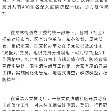
直、区直、街道下沉党员和社区党员、居住地双报到
党员共有480余名深入疫情防控一线，助力疫情防
控。
在枣林街道党工委的统一部署下，各村（社区）
提前对接市直、区直分包单位，精心策划、周密部
署，组织市直、区直和办事处在职党员以及居住地
“双报到”党员，组织党员分班编组下沉到村(社区)工
作网格中，结合实际分为卡点规范值守组、防疫政策
宣传引导组、卫生清洁组等工作组。大家有序的开展
工作，实施网格化管理、地毯式排查，群防群控，稳
防稳控。
在重温入党誓词后，一些党员协助社区开展防疫
卡点值守工作，对来往车辆做好测温、登记、行程码