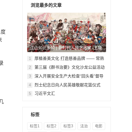
浏览最多的文章
浓度
来
江山如此多娇 | 新时代人民艺术家–王晓
鹏
厚植善美文化 打造慈善品牌 —— 常熟
1
录
举行六个慈善文化教育基地授牌仪式
第三届《群书治要》文化沙龙公益活动
2
在北京顺利举行
深入开展安全生产大检查“回头看”督导
3
检查
烈士纪念日向人民英雄敬献花篮仪式
4
习近平文汇
5
几
标签
标签1
标签2
标签3
法治
电影