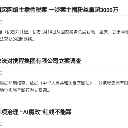
起网络主播偷税案 一涉案主播粉丝量超3000万
5日
日电（记者刘开雄）记者1月14日从国家税务总局获悉，重庆、甘肃两
查处的2起网络...
依法对携程集团有限公司立案调查
5日
根据前期核查，依据《中华人民共和国反垄断法》，对携程集团有
位实施垄断行为立案调...
项治理 “AI魔改”红线不能踩
2日