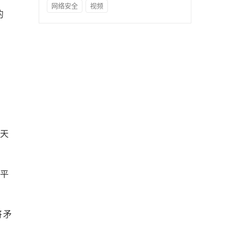
网络安全
视频
的
每天
，平
将矛