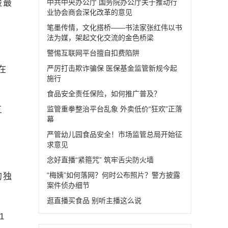
暖最
中共中央办公厅 国务院办公厅关于推动行
业协会商会深化改革的意见
笔墨传情，文化搭桥——书法家张红伟以书
法为媒，架起文化交流的金色桥梁
警惕互联网平台擅自扣费陷阱
严厉打击欺诈骗保 医保基金监管新规今起
在
施行
食品安全责任保险，如何推广普及？
五
监管重拳整治平台乱象 外卖低价“狂欢”正落
幕
严管幼儿园食品安全！市场监管总局开始征
求意见
念好直播“紧箍咒” 筑牢舌尖防火墙
“梅姨”如何落网？何时公布照片？警方披露
的独
案件侦办细节
逛直播买食品 别听主播这么说
1