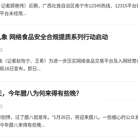
记者顾艳伟）近期，广西壮族自治区南宁市12345热线、12315平台
台未经用...
乱象 网络食品安全合规提质系列行动启动
7日
日电（记者赵怡宁、王希）为进一步压实网络食品交易平台及入网经营
16日宣布，即日...
天，今年腊八为何来得有些晚？
6日
你别馋，过了腊八就是年。”1月26日，将迎来腊八。一些细心的公众
年腊八来得有些晚...