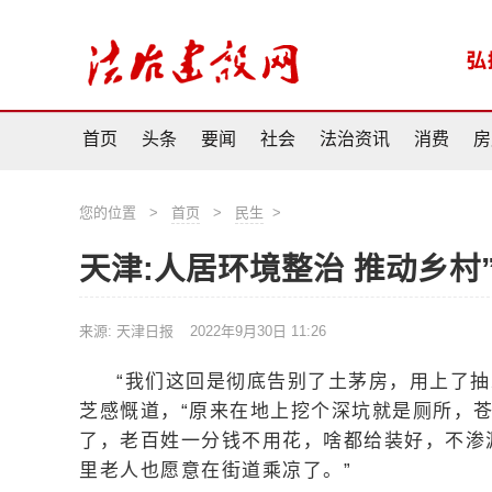
首页
头条
要闻
社会
法治资讯
消费
房
您的位置
>
首页
>
民生
>
天津:人居环境整治 推动乡村
来源: 天津日报
2022年9月30日 11:26
“我们这回是彻底告别了土茅房，用上了
芝感慨道，“原来在地上挖个深坑就是厕所，
了，老百姓一分钱不用花，啥都给装好，不渗
里老人也愿意在街道乘凉了。”