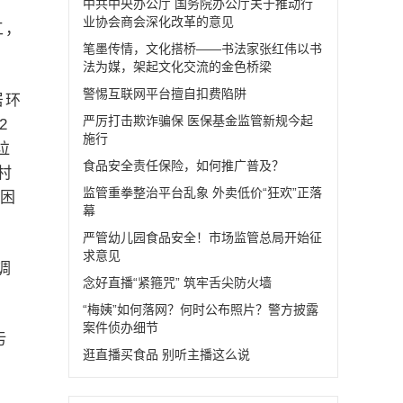
中共中央办公厅 国务院办公厅关于推动行
业协会商会深化改革的意见
工，
笔墨传情，文化搭桥——书法家张红伟以书
法为媒，架起文化交流的金色桥梁
警惕互联网平台擅自扣费陷阱
居环
严厉打击欺诈骗保 医保基金监管新规今起
2
施行
垃
食品安全责任保险，如何推广普及？
村
监管重拳整治平台乱象 外卖低价“狂欢”正落
个困
幕
严管幼儿园食品安全！市场监管总局开始征
求意见
调
念好直播“紧箍咒” 筑牢舌尖防火墙
“梅姨”如何落网？何时公布照片？警方披露
案件侦办细节
污
逛直播买食品 别听主播这么说