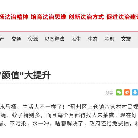
产
交通
资源
以案释法
民生
生态
金融
文旅
”颜值”大提升
抽水马桶，生活大不一样了！”蓟州区上仓镇八营村村民
苍蝇、蚊子特别多，而且每个月都得找人来抽粪。现在好
漏、不污染，水一冲，啥都解决了，政府还给免费抽，