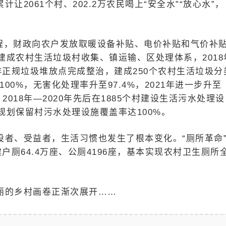
2061个村、202.2万农民喝上“安全水”“放心水”，
心工程，财政向农户发放取暖设备补贴、电价补贴和气价补
成农村生活垃圾村收集、镇运输、区处理体系，2018
处非正规垃圾堆放点完成整治，建成250个农村生活垃圾分
00%，无害化处理率升至97.4%，2021年进一步升至
018年—2020年先后在1885个村建设生活污水处理设
划保留村污水处理设施覆盖率达100%。
设者、受益者，生活习惯也发生了根本变化。“厕所革命
建户厕64.4万座、公厕4196座，基本实现农村卫生厕所
丽的乡村画卷正渐次展开……