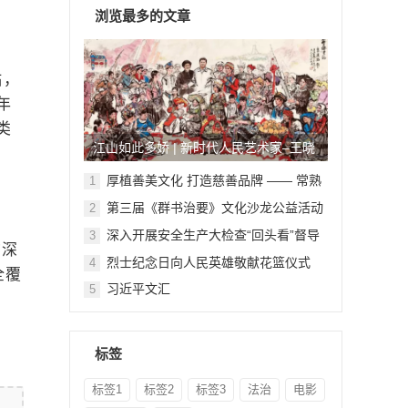
浏览最多的文章
贴，
年
类
江山如此多娇 | 新时代人民艺术家–王晓
鹏
厚植善美文化 打造慈善品牌 —— 常熟
1
举行六个慈善文化教育基地授牌仪式
第三届《群书治要》文化沙龙公益活动
2
在北京顺利举行
深入开展安全生产大检查“回头看”督导
3
”深
检查
烈士纪念日向人民英雄敬献花篮仪式
4
全覆
习近平文汇
5
标签
标签1
标签2
标签3
法治
电影