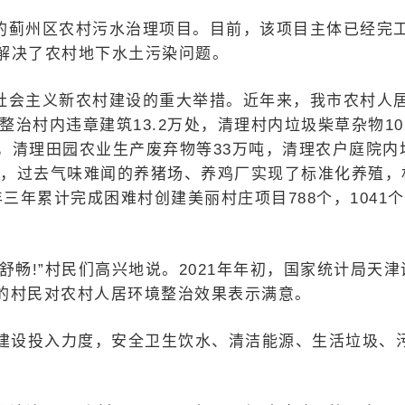
的蓟州区农村污水治理项目。目前，该项目主体已经完
解决了农村地下水土污染问题。
社会主义新农村建设的重大举措。近年来，我市农村人
整治村内违章建筑13.2万处，清理村内垃圾柴草杂物10
吨，清理田园农业生产废弃物等33万吨，清理农户庭院内
0公里，过去气味难闻的养猪场、养鸡厂实现了标准化养殖，
年三年累计完成困难村创建美丽村庄项目788个，1041
畅!”村民们高兴地说。2021年年初，国家统计局天津
%的村民对农村人居环境整治效果表示满意。
施建设投入力度，安全卫生饮水、清洁能源、生活垃圾、