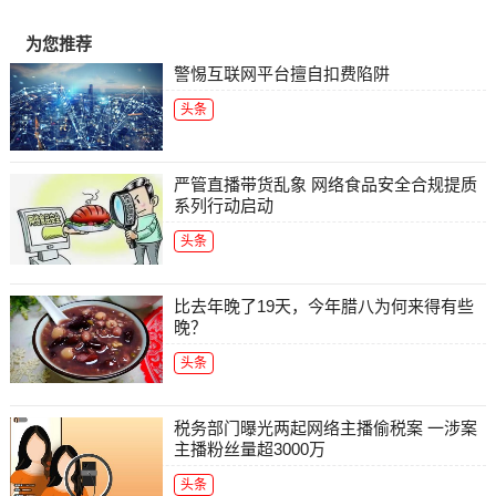
为您推荐
警惕互联网平台擅自扣费陷阱
头条
严管直播带货乱象 网络食品安全合规提质
系列行动启动
头条
比去年晚了19天，今年腊八为何来得有些
晚？
头条
税务部门曝光两起网络主播偷税案 一涉案
主播粉丝量超3000万
头条