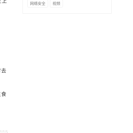
征上
网络安全
视频
。
时去
生食