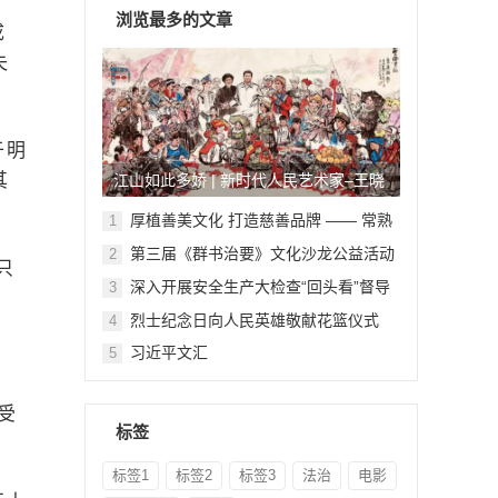
浏览最多的文章
成
失
于明
其
江山如此多娇 | 新时代人民艺术家–王晓
鹏
厚植善美文化 打造慈善品牌 —— 常熟
1
举行六个慈善文化教育基地授牌仪式
第三届《群书治要》文化沙龙公益活动
2
只
在北京顺利举行
深入开展安全生产大检查“回头看”督导
3
检查
烈士纪念日向人民英雄敬献花篮仪式
4
习近平文汇
5
受
标签
标签1
标签2
标签3
法治
电影