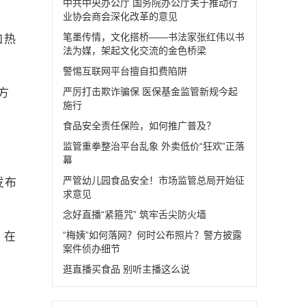
中共中央办公厅 国务院办公厅关于推动行
业协会商会深化改革的意见
笔墨传情，文化搭桥——书法家张红伟以书
加热
法为媒，架起文化交流的金色桥梁
警惕互联网平台擅自扣费陷阱
严厉打击欺诈骗保 医保基金监管新规今起
方
施行
食品安全责任保险，如何推广普及？
监管重拳整治平台乱象 外卖低价“狂欢”正落
幕
严管幼儿园食品安全！市场监管总局开始征
发布
求意见
念好直播“紧箍咒” 筑牢舌尖防火墙
“梅姨”如何落网？何时公布照片？警方披露
。在
案件侦办细节
逛直播买食品 别听主播这么说