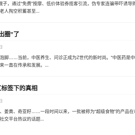
的幌子，通过“免费”按摩、低价体验券揽客引流，伪专家连骗带吓诱导
人掏空积蓄甚至...
出圈”了
0日
泡脚……当前，中医养生、问诊正成为Z世代的新时尚。“中医药是
一直在传承和发展。...
红标签下的真相
0日
、姜黄、奇亚籽……一段时间以来，一批被称为“超级食物”的产品在
交平台热议的话题...