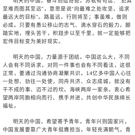
明天的中国，奋斗创造奇迹。苏轼有句话：“犯其
至难而图其至远”，意思是说“向最难之处攻坚，追求
最远大的目标”。路虽远，行则将至；事虽难，做则
必成。只要有愚公移山的志气、滴水穿石的毅力，脚
踏实地，埋头苦干，积跬步以至千里，就一定能够把
宏伟目标变为美好现实。
明天的中国，力量源于团结。中国这么大，不同
人会有不同诉求，对同一件事也会有不同看法，这很
正常，要通过沟通协商凝聚共识。14亿多中国人心往
一处想、劲往一处使，同舟共济、众志成城，就没有
干不成的事、迈不过的坎。海峡两岸一家亲。衷心希
望两岸同胞相向而行、携手并进，共创中华民族绵长
福祉。
明天的中国，希望寄予青年。青年兴则国家兴，
中国发展要靠广大青年挺膺担当。年轻充满朝气，青