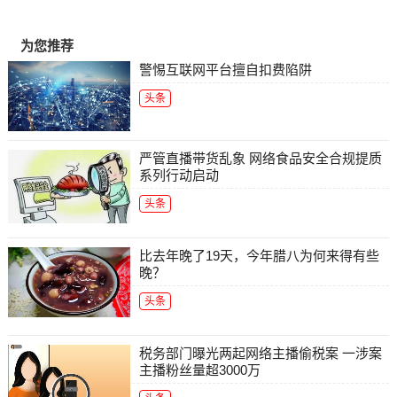
为您推荐
警惕互联网平台擅自扣费陷阱
头条
严管直播带货乱象 网络食品安全合规提质
系列行动启动
头条
比去年晚了19天，今年腊八为何来得有些
晚？
头条
税务部门曝光两起网络主播偷税案 一涉案
主播粉丝量超3000万