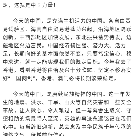
炬，这就是中国力量！
今天的中国，是充满生机活力的中国。各自由贸
易试验区、海南自由贸易港蓬勃兴起，沿海地区踊跃
创新，中西部地区加快发展，东北振兴蓄势待发，边
疆地区兴边富民。中国经济韧性强、潜力大、活力
足，长期向好的基本面依然不变。只要笃定信心、稳
中求进，就一定能实现我们的既定目标。今年我去了
香港，看到香港将由治及兴十分欣慰。坚定不移落实
好“一国两制”，香港、澳门必将长期繁荣稳定。
今天的中国，是赓续民族精神的中国。这一年发
生的地震、洪水、干旱、山火等自然灾害和一些安全
事故，让人揪心，令人难过，但一幕幕舍生取义、守
望相助的场景感人至深，英雄的事迹永远铭记在我们
心中。每当辞旧迎新，总会念及中华民族千年传承的
浩然之气，倍增前行信心。