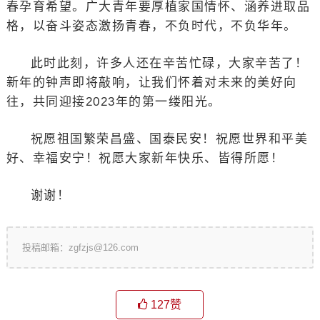
春孕育希望。广大青年要厚植家国情怀、涵养进取品
格，以奋斗姿态激扬青春，不负时代，不负华年。
此时此刻，许多人还在辛苦忙碌，大家辛苦了！
新年的钟声即将敲响，让我们怀着对未来的美好向
往，共同迎接2023年的第一缕阳光。
祝愿祖国繁荣昌盛、国泰民安！祝愿世界和平美
好、幸福安宁！祝愿大家新年快乐、皆得所愿！
谢谢！
投稿邮箱：zgfzjs@126.com
127
赞