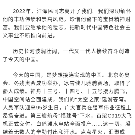
2022年，江泽民同志离开了我们。我们深切缅怀
他的丰功伟绩和崇高风范，珍惜他留下的宝贵精神财
富。我们要继承他的遗志，把新时代中国特色社会主
义事业不断推向前进。
历史长河波澜壮阔，一代又一代人接续奋斗创造
了今天的中国。
今天的中国，是梦想接连实现的中国。北京冬奥
会、冬残奥会成功举办，冰雪健儿驰骋赛场，取得了
骄人成绩。神舟十三号、十四号、十五号接力腾飞，
中国空间站全面建成，我们的“太空之家”遨游苍穹。
人民军队迎来95岁生日，广大官兵在强军伟业征程上
昂扬奋进。第三艘航母“福建号”下水，首架C919大飞
机正式交付，白鹤滩水电站全面投产……这一切，凝
结着无数人的辛勤付出和汗水。点点星火，汇聚成