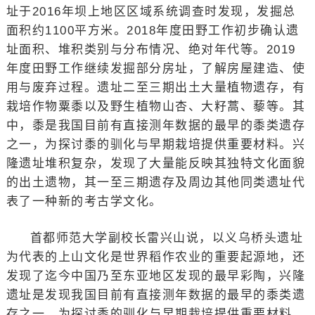
址于2016年坝上地区区域系统调查时发现，发掘总
面积约1100平方米。2018年度田野工作初步确认遗
址面积、堆积类别与分布情况、绝对年代等。2019
年度田野工作继续发掘部分房址，了解房屋建造、使
用与废弃过程。遗址二至三期出土大量植物遗存，有
栽培作物粟黍以及野生植物山杏、大籽蒿、藜等。其
中，黍是我国目前有直接测年数据的最早的黍类遗存
之一，为探讨黍的驯化与早期栽培提供重要材料。兴
隆遗址堆积复杂，发现了大量能反映其独特文化面貌
的出土遗物，其一至三期遗存及周边其他同类遗址代
表了一种新的考古学文化。
首都师范大学副校长雷兴山说，以义乌桥头遗址
为代表的上山文化是世界稻作农业的重要起源地，还
发现了迄今中国乃至东亚地区发现的最早彩陶，兴隆
遗址是发现我国目前有直接测年数据的最早的黍类遗
存之一，为探讨黍的驯化与早期栽培提供重要材料。