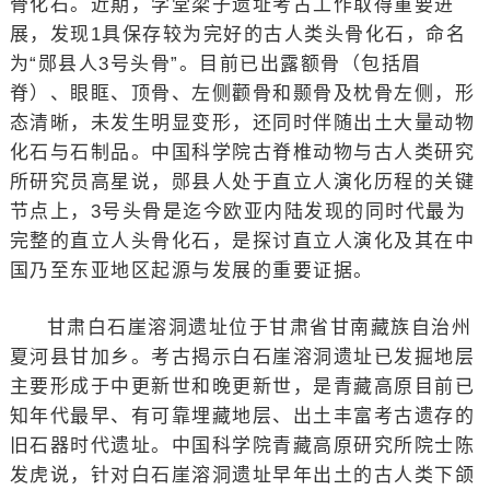
骨化石。近期，学堂梁子遗址考古工作取得重要进
展，发现1具保存较为完好的古人类头骨化石，命名
为“郧县人3号头骨”。目前已出露额骨（包括眉
脊）、眼眶、顶骨、左侧颧骨和颞骨及枕骨左侧，形
态清晰，未发生明显变形，还同时伴随出土大量动物
化石与石制品。中国科学院古脊椎动物与古人类研究
所研究员高星说，郧县人处于直立人演化历程的关键
节点上，3号头骨是迄今欧亚内陆发现的同时代最为
完整的直立人头骨化石，是探讨直立人演化及其在中
国乃至东亚地区起源与发展的重要证据。
甘肃白石崖溶洞遗址位于甘肃省甘南藏族自治州
夏河县甘加乡。考古揭示白石崖溶洞遗址已发掘地层
主要形成于中更新世和晚更新世，是青藏高原目前已
知年代最早、有可靠埋藏地层、出土丰富考古遗存的
旧石器时代遗址。中国科学院青藏高原研究所院士陈
发虎说，针对白石崖溶洞遗址早年出土的古人类下颌