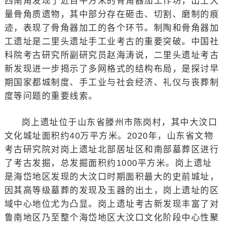
西南角发现了近百平方米的骨角器加工作坊，出土大
量骨角质遗物，其中部分存在砸击、切割、磨制的痕
迹，表现了骨角器加工的各个环节。制陶和骨角器加
工遗址是二里头遗址手工业考古的重要突破。中国社
科院考古研究所副研究员赵海涛说，二里头遗址考古
新发现进一步揭示了多网格式的结构布局，是探讨早
期国家都城制度、手工业与社会经济、礼仪与丧葬制
度等问题的重要线索。
岗上遗址位于山东省滕州市陈岗村，其中大汶口
文化城址面积约40万平方米。2020年，山东省文物
考古研究院对岗上遗址北部居址区和南部墓葬区进行
了考古发掘，总发掘面积约1000平方米。岗上遗址
是海岱地区发现的大汶口时期面积最大的史前城址，
因其高等级墓葬的发现及玉器的出土，岗上遗址的区
域中心地位尤为凸显。岗上遗址考古新发现丰富了对
鲁南地区乃至整个海岱地区大汶口文化阶段中心性聚