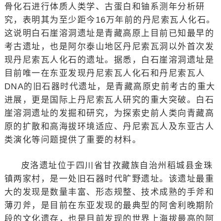
骨化石进行体质人类学、古蛋白和铀系测年分析研
究，表明其为至少距今16万年前的丹尼索瓦人化石。
这说明白石崖溶洞遗址是青藏高原上目前已知最早的
考古遗址，也是阿尔泰山地区丹尼索瓦洞以外首次发
现丹尼索瓦人化石的遗址。据悉，白石崖溶洞遗址是
目前唯一在东亚发现丹尼索瓦人化石和丹尼索瓦人
DNA的旧石器时代遗址，是青藏高原史前考古的重大
进展，更是国际上丹尼索瓦人研究的重大突破。白石
崖溶洞遗址的发掘和研究，为探索史前人类向青藏高
原的扩散和高海拔环境适应、丹尼索瓦人及东亚古人
类演化等问题提供了重要的材料。
皮洛遗址位于四川省甘孜藏族自治州稻城县金珠
镇两家村，是一处旧石器时代旷野遗址。该遗址最重
大的发现是数量丰富、形态规整、技术成熟的手斧和
薄刃斧，是目前在东亚发现的最典型的阿舍利晚期阶
段的文化遗存，也是目前发现的世界上海拔最高的阿