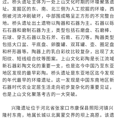
过。桥头遗址主体为一处上山文化时期的环壕聚落遗
址。发掘区的东、南、北三侧为人工挖掘的环壕，西
侧被河流冲刷破坏，中部围成略呈正方形的不完整台
地。桥头遗址出土遗物以陶器和石器为主。石器以砾
石石器和磨制石器为主，类型包括石磨盘、石磨棒、
石球、穿孔石器以及石斧、石凿、石刀等。陶器类型
包括大口盆、平底盘、卵腹罐、双耳罐、壶、圈足盘
和杯形器等。陶器上的乳白彩纹比较复杂，出现了太
阳纹、短线组合纹等图案。上山文化彩陶是长江流域
新石器彩陶文化的重要一支，也是迄今中国乃至东亚
地区发现的最早彩陶。桥头遗址是东亚地区迄今发现
的年代最早的环壕遗址。这一发现是中国东南地区新
石器时代农业定居生活走向初步复杂化的重要见证，
也是上山文化聚落考古的一大突破。
兴隆遗址位于河北省张家口市康保县照阳河镇兴
隆村东南，地属长城以北冀蒙交界的坝上高原。该遗