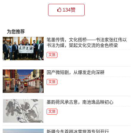
134
赞
为您推荐
笔墨传情，文化搭桥——书法家张红伟以
书法为媒，架起文化交流的金色桥梁
文旅
国产微短剧，从爆发走向深耕
文旅
墨韵荷风承古意，南池逸品映初心
文旅
新疆今冬首趟冰雪旅游专列开行