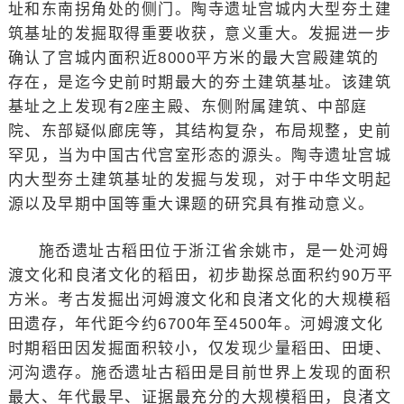
址和东南拐角处的侧门。陶寺遗址宫城内大型夯土建
筑基址的发掘取得重要收获，意义重大。发掘进一步
确认了宫城内面积近8000平方米的最大宫殿建筑的
存在，是迄今史前时期最大的夯土建筑基址。该建筑
基址之上发现有2座主殿、东侧附属建筑、中部庭
院、东部疑似廊庑等，其结构复杂，布局规整，史前
罕见，当为中国古代宫室形态的源头。陶寺遗址宫城
内大型夯土建筑基址的发掘与发现，对于中华文明起
源以及早期中国等重大课题的研究具有推动意义。
施岙遗址古稻田位于浙江省余姚市，是一处河姆
渡文化和良渚文化的稻田，初步勘探总面积约90万平
方米。考古发掘出河姆渡文化和良渚文化的大规模稻
田遗存，年代距今约6700年至4500年。河姆渡文化
时期稻田因发掘面积较小，仅发现少量稻田、田埂、
河沟遗存。施岙遗址古稻田是目前世界上发现的面积
最大、年代最早、证据最充分的大规模稻田，良渚文