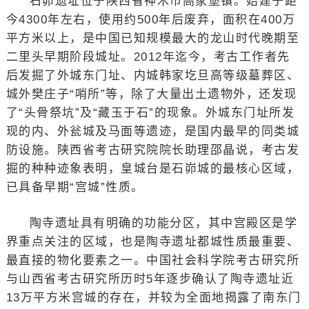
石峁遗址位于陕西省神木市高家堡镇。始建于距
今4300年左右，使用约500年后废弃，面积在400万
平方米以上，是中国已知规模最大的龙山时代晚期至
二里头早期阶段城址。2012年迄今，考古工作者先
后发掘了外城东门址、内城韩家圪旦高等级墓葬区、
城外樊庄子“哨所”等，除了大量出土遗物外，还发现
了“头骨祭坑”及“藏玉于石”的现象。外城东门址所发
现的内、外瓮城及马面等遗迹，是国内最早的同类城
防设施。陕西省考古研究院院长助理邵晶说，考古发
掘的种种迹象表明，皇城台是石峁城的最核心区域，
已具备早期“宫城”性质。
陶寺遗址具有明确的功能分区，其中宫殿区是学
界重点关注的区域，也是陶寺遗址都城性质最重要、
最直接的物化要素之一。中国社会科学院考古研究所
与山西省考古研究所历时5年逐步确认了陶寺遗址近
13万平方米宫城的存在，并较为全面地揭露了南东门