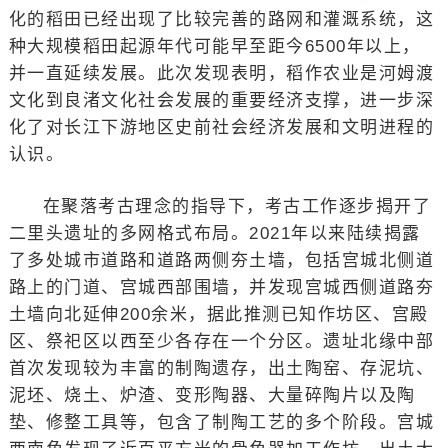
化的稻田已经出现了比较完善的路网和灌溉系统，这
种大规模稻田起源年代可能早至距今6500年以上，
并一直延续发展。此次发现表明，稻作农业是河姆渡
文化到良渚文化社会发展的重要经济支撑，进一步深
化了对长江下游地区史前社会经济发展和文明进程的
认识。
在聚落考古理念的指导下，考古工作逐步揭开了
二里头遗址的多网格式布局。2021年以来陆续揭露
了多处城市道路和道路两侧夯土墙，包括宫城北侧道
路上的门道、宫城西部围墙，并发现宫城西侧道路夯
土墙向北延伸200余米，据此推测已知作坊区、宫殿
区、祭祀区以西至少各存在一个分区。遗址北缘中部
首次发现较为丰富的制陶遗存，出土陶窑、存泥坑、
泥坯、烧土、炉渣、变形陶器、大量碎陶片以及陶
垫、修整工具等，包含了制陶工艺的多个阶段。宫城