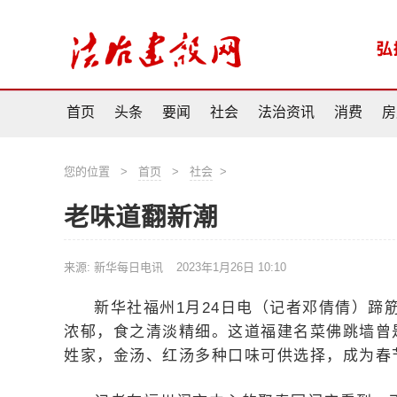
首页
头条
要闻
社会
法治资讯
消费
房
您的位置
>
首页
>
社会
>
老味道翻新潮
来源: 新华每日电讯
2023年1月26日 10:10
新华社福州1月24日电（记者邓倩倩）蹄
浓郁，食之清淡精细。这道福建名菜佛跳墙曾
姓家，金汤、红汤多种口味可供选择，成为春