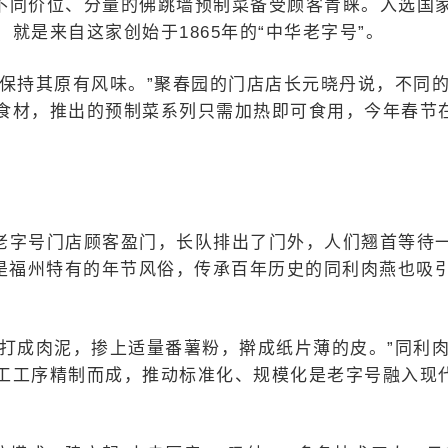
不同价位、分量的佛跳墙预制菜备受顾客青睐。入选国
就是来自这家创始于1865年的“中华老字号”。
保持其原有风味。”聚春园的门店店长元晓丹说，不同
食材，推出的预制菜系列只需加热即可食用，今年春节
老字号门店顾客盈门，长队排出了门外，人们翘首等待
”是福州特有的年节风俗，传承百年历史的同利肉燕也吸
肉打成肉泥，掺上适量番薯粉，擀成纸片薄的皮。”同利
工工序精制而成，推动标准化、规模化是老字号融入现