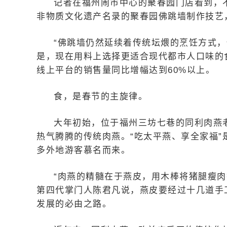
记者在福州闹市中心的聚春园门店看到，
非物质文化遗产名录的聚春园佛跳墙制作技艺，
“佛跳墙仍然延续着传统坛煨的烹饪方式，
是，现在用料上选择更适合现代都市人口味的
线上平台的销售量同比增幅达到60%以上。
食，是春节的主旋律。
大年初始，位于福州三坊七巷的同利肉燕
热气腾腾的传统肉燕。“吃太平燕、享全家福
多外地游客慕名而来。
“肉燕的精髓在于燕皮，用木棒将猪腿瘦
第四代掌门人陈君凡说，燕皮要经过十几道手
发展的必由之路。