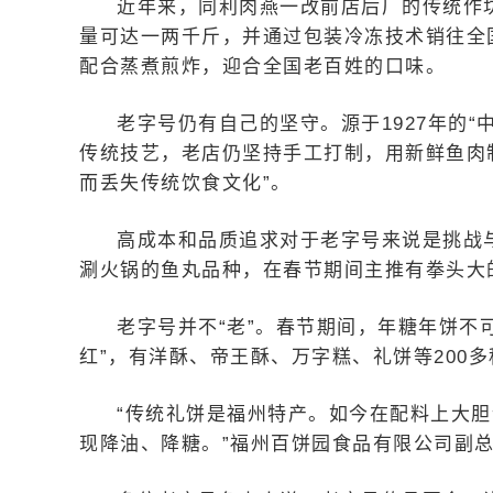
近年来，同利肉燕一改前店后厂的传统作坊
量可达一两千斤，并通过包装冷冻技术销往全
配合蒸煮煎炸，迎合全国老百姓的口味。
老字号仍有自己的坚守。源于1927年的
传统技艺，老店仍坚持手工打制，用新鲜鱼肉
而丢失传统饮食文化”。
高成本和品质追求对于老字号来说是挑战
涮火锅的鱼丸品种，在春节期间主推有拳头大
老字号并不“老”。春节期间，年糖年饼不
红”，有洋酥、帝王酥、万字糕、礼饼等200
“传统礼饼是福州特产。如今在配料上大
现降油、降糖。”福州百饼园食品有限公司副