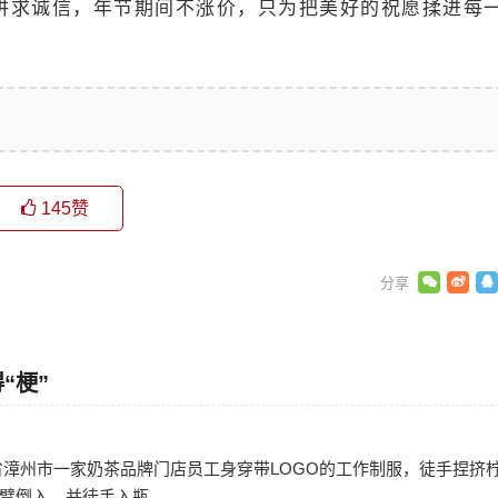
讲求诚信，年节期间不涨价，只为把美好的祝愿揉进每
145
赞
“梗”
日
省漳州市一家奶茶品牌门店员工身穿带LOGO的工作制服，徒手捏挤
倒入、并徒手入瓶...