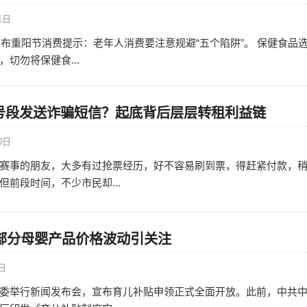
1日
协发布重阳节消费提示：老年人消费要注意规避“五个陷阱”。 保健食品
切勿将保健食...
8号段发送诈骗短信？起底背后层层转租利益链
0日
赛事的朋友，大多有过抢票经历，好不容易刷到票，得赶紧付款，
前段时间，不少市民却...
部分母婴产品价格波动引关注
2日
委举行新闻发布会，宣布育儿补贴申领正式全面开放。此前，中共