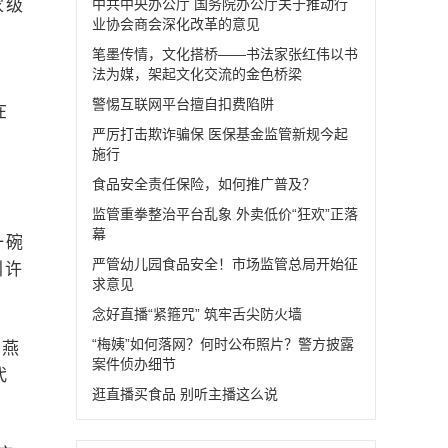
家级
中共中央办公厅 国务院办公厅关于推动行
业协会商会深化改革的意见
笔墨传情，文化搭桥——书法家张红伟以书
法为媒，架起文化交流的金色桥梁
的
警惕互联网平台擅自扣费陷阱
在
严厉打击欺诈骗保 医保基金监管新规今起
施行
食品安全责任保险，如何推广普及？
监管重拳整治平台乱象 外卖低价“狂欢”正落
幕
一碗
严管幼儿园食品安全！市场监管总局开始征
引许
求意见
念好直播“紧箍咒” 筑牢舌尖防火墙
“梅姨”如何落网？何时公布照片？警方披露
肉燕
案件侦办细节
代
逛直播买食品 别听主播这么说