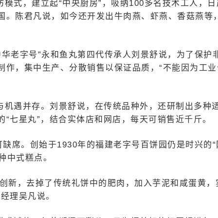
模式，建立起“中央厨房”，吸纳100多名技术工人，日
国。陈君凡说，如今还开发出牛肉燕、虾燕、香菇燕等
“中华老字号”永和鱼丸第四代传承人刘景舒说，为了保护
制作，集中生产、分散销售以保证品质，“不能因为工业
与机遇并存。刘景舒说，在传统品种外，还研制出多种
的“七星丸”，结合实体店和网店，每天可销售近千斤。
可缺席。创始于1930年的福建老字号百饼园仍是时兴的“
多种中式糕点。
胆创新，去掉了传统礼饼中的肥肉，加入芋泥和咸蛋黄，
总经理吴凡说。