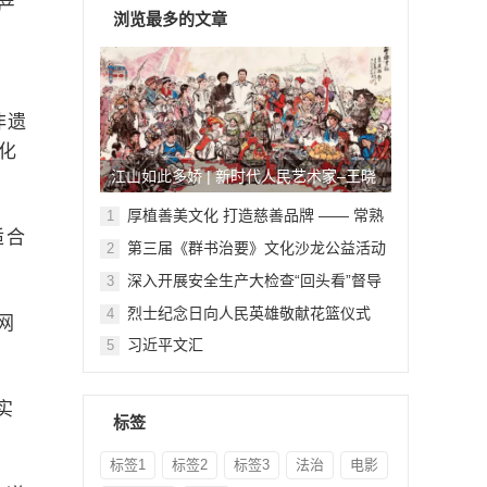
产
浏览最多的文章
，
非遗
化
江山如此多娇 | 新时代人民艺术家–王晓
鹏
厚植善美文化 打造慈善品牌 —— 常熟
1
适合
举行六个慈善文化教育基地授牌仪式
第三届《群书治要》文化沙龙公益活动
2
在北京顺利举行
深入开展安全生产大检查“回头看”督导
3
检查
烈士纪念日向人民英雄敬献花篮仪式
4
网
习近平文汇
5
实
标签
标签1
标签2
标签3
法治
电影