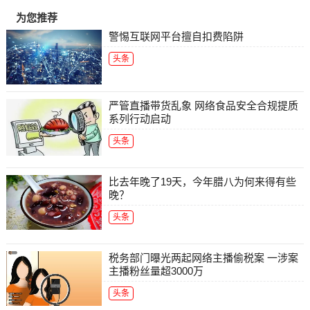
为您推荐
警惕互联网平台擅自扣费陷阱
头条
严管直播带货乱象 网络食品安全合规提质
系列行动启动
头条
比去年晚了19天，今年腊八为何来得有些
晚？
头条
税务部门曝光两起网络主播偷税案 一涉案
主播粉丝量超3000万
头条