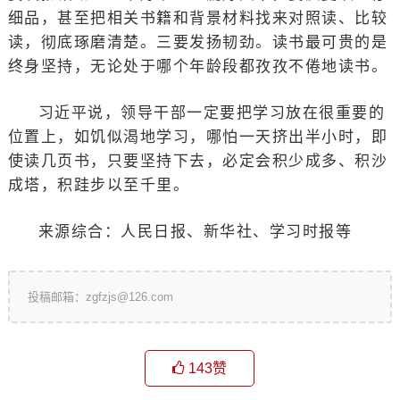
细品，甚至把相关书籍和背景材料找来对照读、比较
读，彻底琢磨清楚。三要发扬韧劲。读书最可贵的是
终身坚持，无论处于哪个年龄段都孜孜不倦地读书。
习近平说，领导干部一定要把学习放在很重要的
位置上，如饥似渴地学习，哪怕一天挤出半小时，即
使读几页书，只要坚持下去，必定会积少成多、积沙
成塔，积跬步以至千里。
来源综合：人民日报、新华社、学习时报等
投稿邮箱：zgfzjs@126.com
143
赞