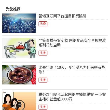
为您推荐
警惕互联网平台擅自扣费陷阱
头条
严管直播带货乱象 网络食品安全合规提质
系列行动启动
头条
比去年晚了19天，今年腊八为何来得有些
晚？
头条
税务部门曝光两起网络主播偷税案 一涉案
主播粉丝量超3000万
头条