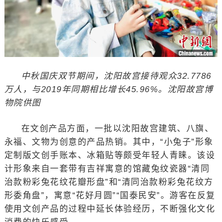
中秋国庆双节期间，沈阳故宫接待观众32.7786
万人，与2019年同期相比增长45.96%。沈阳故宫博
物院供图
在文创产品方面，一批以沈阳故宫建筑、八旗、
永福、文物为创意的产品热销。其中，“小兔子”形象
定制版文创手账本、冰箱贴等颇受年轻人青睐。该设
计形象来自一套带有吉祥寓意的馆藏兔纹瓷器“清同
治款粉彩兔花纹花瓣形盘”和“清同治款粉彩兔花纹方
形委角盘”，寓意“花好月圆”“国泰民安”。游客在反复
使用文创产品的过程中延长体验经历，不断强化文化