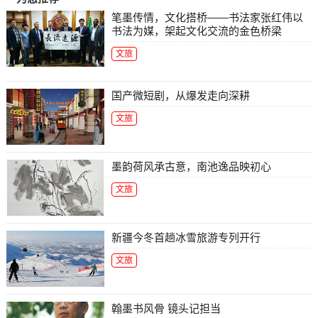
笔墨传情，文化搭桥——书法家张红伟以
书法为媒，架起文化交流的金色桥梁
文旅
国产微短剧，从爆发走向深耕
文旅
墨韵荷风承古意，南池逸品映初心
文旅
新疆今冬首趟冰雪旅游专列开行
文旅
翰墨书风骨 镜头记担当