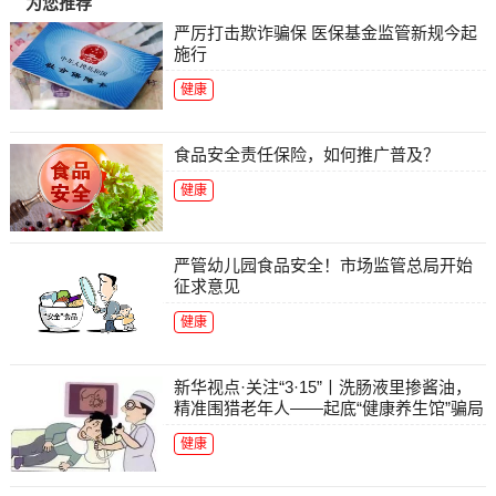
为您推荐
严厉打击欺诈骗保 医保基金监管新规今起
施行
健康
食品安全责任保险，如何推广普及？
健康
严管幼儿园食品安全！市场监管总局开始
征求意见
健康
新华视点·关注“3·15”丨洗肠液里掺酱油，
精准围猎老年人——起底“健康养生馆”骗局
健康