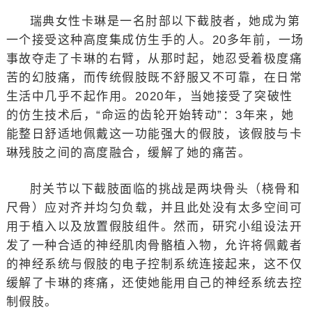
瑞典女性卡琳是一名肘部以下截肢者，她成为第
一个接受这种高度集成仿生手的人。20多年前，一场
事故夺走了卡琳的右臂，从那时起，她忍受着极度痛
苦的幻肢痛，而传统假肢既不舒服又不可靠，在日常
生活中几乎不起作用。2020年，当她接受了突破性
的仿生技术后，“命运的齿轮开始转动”：3年来，她
能整日舒适地佩戴这一功能强大的假肢，该假肢与卡
琳残肢之间的高度融合，缓解了她的痛苦。
肘关节以下截肢面临的挑战是两块骨头（桡骨和
尺骨）应对齐并均匀负载，并且此处没有太多空间可
用于植入以及放置假肢组件。然而，研究小组设法开
发了一种合适的神经肌肉骨骼植入物，允许将佩戴者
的神经系统与假肢的电子控制系统连接起来，这不仅
缓解了卡琳的疼痛，还使她能用自己的神经系统去控
制假肢。