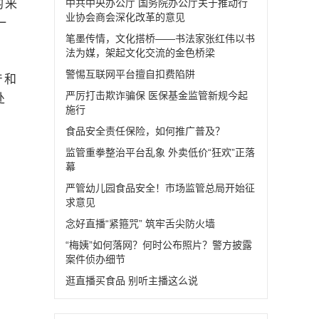
均来
中共中央办公厅 国务院办公厅关于推动行
业协会商会深化改革的意见
一
笔墨传情，文化搭桥——书法家张红伟以书
法为媒，架起文化交流的金色桥梁
警惕互联网平台擅自扣费陷阱
产和
严厉打击欺诈骗保 医保基金监管新规今起
处
施行
食品安全责任保险，如何推广普及？
监管重拳整治平台乱象 外卖低价“狂欢”正落
幕
严管幼儿园食品安全！市场监管总局开始征
求意见
念好直播“紧箍咒” 筑牢舌尖防火墙
“梅姨”如何落网？何时公布照片？警方披露
案件侦办细节
逛直播买食品 别听主播这么说