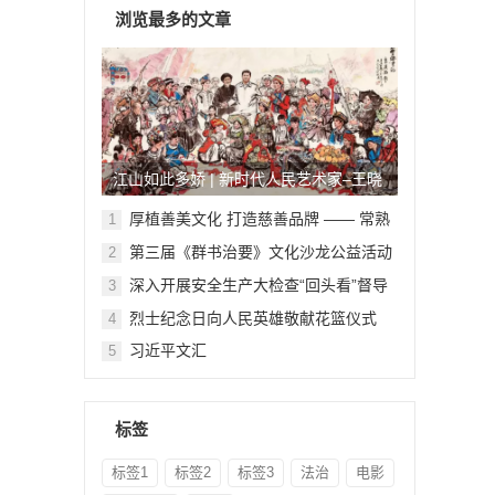
浏览最多的文章
江山如此多娇 | 新时代人民艺术家–王晓
鹏
厚植善美文化 打造慈善品牌 —— 常熟
1
举行六个慈善文化教育基地授牌仪式
第三届《群书治要》文化沙龙公益活动
2
在北京顺利举行
深入开展安全生产大检查“回头看”督导
3
检查
烈士纪念日向人民英雄敬献花篮仪式
4
习近平文汇
5
标签
标签1
标签2
标签3
法治
电影