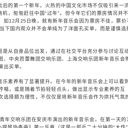
批后的第一个新年，火热的中国文化市场不仅吸引来一
商机，匆匆赶往中国“过年”。但今年它们的票房情况并
如12月25日晚，就有新年音乐会因为票房不佳，票价
出，当下国内观众并不会单纯为了洋面孔买单，而是谨慎选
。
而是从自身品位出发，通过在社交平台充分参与讨论互
团、中央芭蕾舞团交响乐团、上海交响乐团新年音乐会
演出买单。
音乐素养有了显著提升。在今年的新年音乐会上可以看
哼唱，或是随着节拍轻轻点头，做出显示专业素养的互
次选择颇为理性，不仅仅是将新年音乐会作为烘托气氛
。
北京青年交响乐团在安庆市演出的新年音乐会。在第一天的
小提琴协奏曲》第一乐章（这是一部近二十分钟的“大作