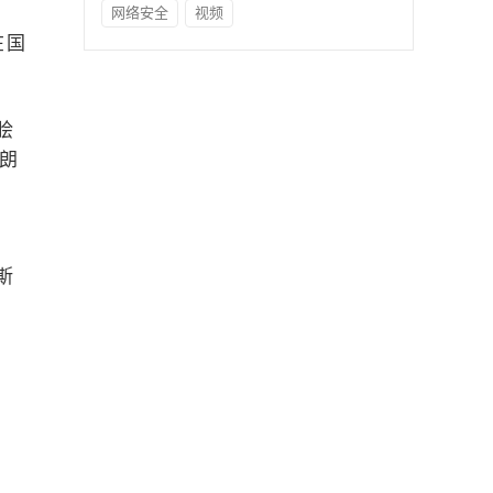
网络安全
视频
在国
脍
朗
、
斯
，