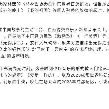
奏家林喆的《马林巴协奏曲》的世界首演镇场，但当乐
郊外的晚上》《我的祖国》等国人熟悉的旋律响起时，
述中国故事的生动平台。在无锡交响乐团新年音乐会上
》，还奏响了中国经典民歌《敕勒歌》《一杯美酒》等
《无锡序曲》，旋律大气磅礴，聚焦历史描绘出无锡之
众席的铜管乐队以“同时间，异时空”的方式巧妙处理，
胆”的城市特质。
3年充满高光时刻，这些时刻也以音乐的形式被人们铭记
市的翅膀》《爱是一样的》，以及2023成都世界科幻
创乐曲串烧，唤起在场观众的2023年成都记忆，引发