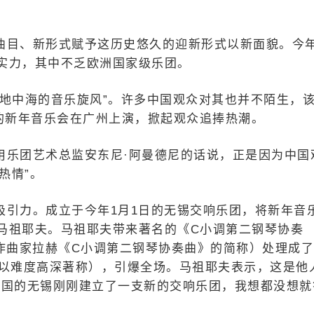
曲目、新形式赋予这历史悠久的迎新形式以新面貌。今
实力，其中不乏欧洲国家级乐团。
“地中海的音乐旋风”。许多中国观众对其也并不陌生，
团的新年音乐会在广州上演，掀起观众追捧热潮。
用乐团艺术总监安东尼·阿曼德尼的话说，正是因为中国
热情”。
吸引力。成立于今年1月1日的无锡交响乐团，将新年音
马祖耶夫。马祖耶夫带来著名的《C小调第二钢琴协奏
作曲家拉赫《C小调第二钢琴协奏曲》的简称）处理成了
，以难度高深著称），引爆全场。马祖耶夫表示，这是他
中国的无锡刚刚建立了一支新的交响乐团，我想都没想就