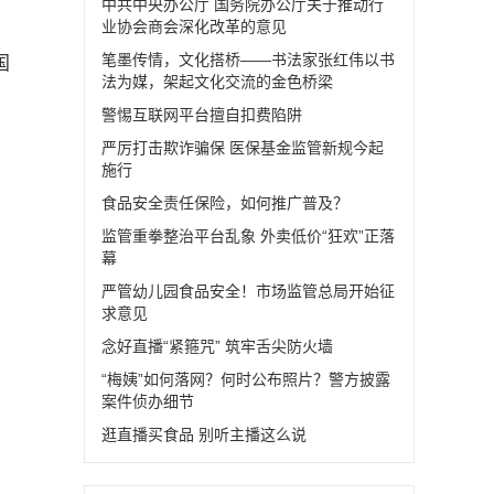
中共中央办公厅 国务院办公厅关于推动行
业协会商会深化改革的意见
笔墨传情，文化搭桥——书法家张红伟以书
国
法为媒，架起文化交流的金色桥梁
警惕互联网平台擅自扣费陷阱
严厉打击欺诈骗保 医保基金监管新规今起
施行
食品安全责任保险，如何推广普及？
监管重拳整治平台乱象 外卖低价“狂欢”正落
幕
严管幼儿园食品安全！市场监管总局开始征
求意见
念好直播“紧箍咒” 筑牢舌尖防火墙
“梅姨”如何落网？何时公布照片？警方披露
案件侦办细节
逛直播买食品 别听主播这么说