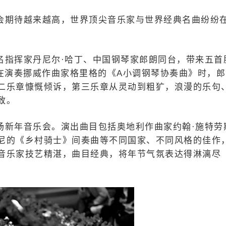
会期待越来越高，世界顶尖音乐家与世界经典名曲纷纷
名指挥家丹尼尔·哈丁、中国钢琴家郎朗同台，带来五首
在演奏挪威作曲家格里格的《A小调钢琴协奏曲》时，郎
二乐章慷慨倾诉，第三乐章从灵动到粗犷，浪漫的乐句
致。
场新年音乐会。演出曲目包括奥地利作曲家约翰·施特劳
尼的《乡村骑士》间奏曲等不同国家、不同风格的佳作
音乐家技艺精湛，曲目经典，将年节气氛表达得淋漓尽