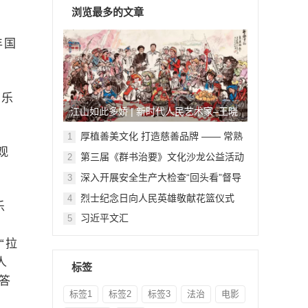
浏览最多的文章
年国
该乐
江山如此多娇 | 新时代人民艺术家–王晓
鹏
厚植善美文化 打造慈善品牌 —— 常熟
1
举行六个慈善文化教育基地授牌仪式
观
第三届《群书治要》文化沙龙公益活动
2
在北京顺利举行
深入开展安全生产大检查“回头看”督导
3
检查
烈士纪念日向人民英雄敬献花篮仪式
4
乐
习近平文汇
5
“拉
人
标签
答
标签1
标签2
标签3
法治
电影