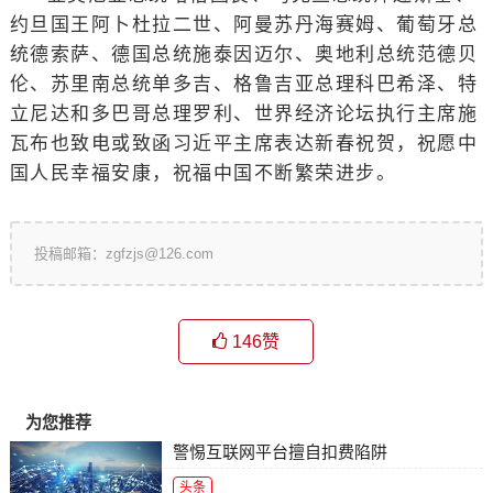
约旦国王阿卜杜拉二世、阿曼苏丹海赛姆、葡萄牙总
统德索萨、德国总统施泰因迈尔、奥地利总统范德贝
伦、苏里南总统单多吉、格鲁吉亚总理科巴希泽、特
立尼达和多巴哥总理罗利、世界经济论坛执行主席施
瓦布也致电或致函习近平主席表达新春祝贺，祝愿中
国人民幸福安康，祝福中国不断繁荣进步。
投稿邮箱：zgfzjs@126.com
146
赞
为您推荐
警惕互联网平台擅自扣费陷阱
头条