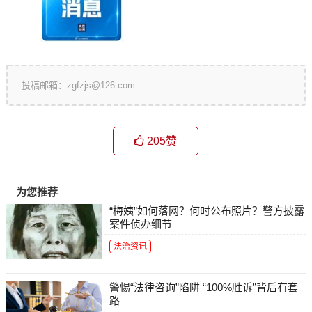
投稿邮箱：zgfzjs@126.com
205
赞
为您推荐
“梅姨”如何落网？何时公布照片？警方披露
案件侦办细节
法治资讯
警惕“法律咨询”陷阱 “100%胜诉”背后有套
路