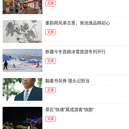
文旅
墨韵荷风承古意，南池逸品映初心
文旅
新疆今冬首趟冰雪旅游专列开行
文旅
翰墨书风骨 镜头记担当
文旅
景区“快通”莫成游客“快跑”
文旅