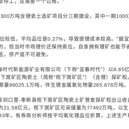
部停工，这需要一个过程。”
300万吨含锂瓷土选矿项目分三期建设，其中一期1000
位较低，平均品位是0.27%，导致提锂成本较高。”据
的，但当时市场锂价还保持高位，自身拥有锂矿也能节
低，停产或不可避免。
春时代新能源矿业有限公司（下称“宜春时代”）以8.65
下窝矿区陶瓷土（简称“枧下窝矿区”）（含锂）探矿权
96025.1万吨，伴生锂金属氧化物量265.678万吨
县圳口里-奉新县枧下窝矿区陶瓷土矿普查探矿权出让收
1.58亿元，枧下窝矿区可采储量为77492万吨，以
5.83年。有券商分析师按平均氧化锂品位折算，上述生产