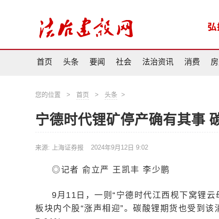
首页
头条
要闻
社会
法治资讯
消费
房
您的位置
>
首页
>
头条
>
宁德时代锂矿停产确有其事 
来源: 上海证券报
2024年9月12日 9:02
◎记者 俞立严 王凯丰 李少鹏
9月11日，一则“宁德时代江西枧下窝锂
板块内个股“涨声相迎”。碳酸锂期货也受到该消