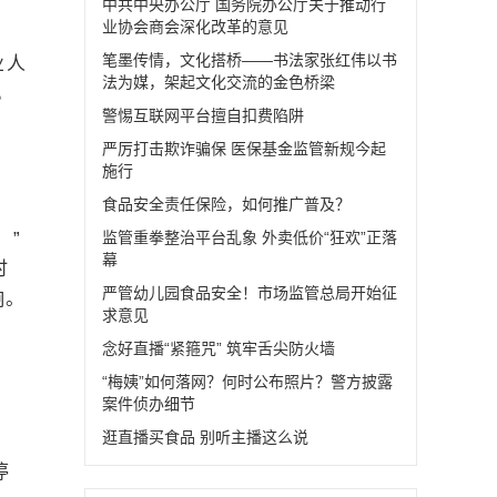
中共中央办公厅 国务院办公厅关于推动行
业协会商会深化改革的意见
笔墨传情，文化搭桥——书法家张红伟以书
业人
法为媒，架起文化交流的金色桥梁
，
警惕互联网平台擅自扣费陷阱
严厉打击欺诈骗保 医保基金监管新规今起
施行
食品安全责任保险，如何推广普及？
。”
监管重拳整治平台乱象 外卖低价“狂欢”正落
幕
时
严管幼儿园食品安全！市场监管总局开始征
响。
求意见
念好直播“紧箍咒” 筑牢舌尖防火墙
“梅姨”如何落网？何时公布照片？警方披露
案件侦办细节
逛直播买食品 别听主播这么说
停