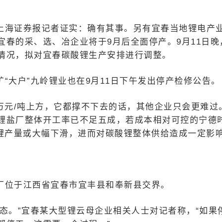
上海证券报记者证实：确有其事。另有宜春当地锂电产
春的采、选、冶企业将于9月后全面停产。9月11日晚
情况，拟对宜春碳酸锂生产安排进行调整。
“大户”九岭锂业也在9月11日下午发出停产检修公告。
万元/吨上方，它都撑不下去的话，其他企业只会更难过
锂盐厂整体开工率已不足五成，若成本相对可控的宁德
酸锂产量或大幅下滑，进而对碳酸锂整体供给造成一定影
厂位于江西省宜春市宜丰县和奉新县交界。
态。”宜春某大型锂云母企业相关人士对记者称，“如果