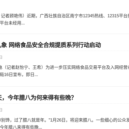
日
记者顾艳伟）近期，广西壮族自治区南宁市12345热线、12315平台
台未经用...
乱象 网络食品安全合规提质系列行动启动
7日
日电（记者赵怡宁、王希）为进一步压实网络食品交易平台及入网经营
16日宣布，即日...
天，今年腊八为何来得有些晚？
6日
你别馋，过了腊八就是年。”1月26日，将迎来腊八。一些细心的公众
年腊八来得有些晚...