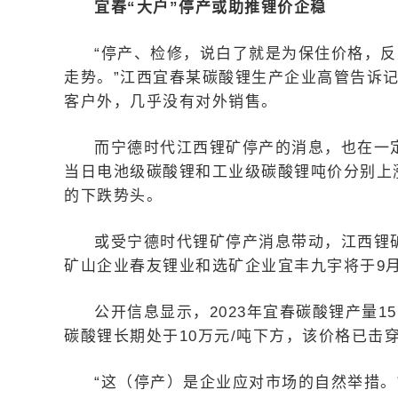
宜春“大户”停产或助推锂价企稳
“停产、检修，说白了就是为保住价格，
走势。”江西宜春某碳酸锂生产企业高管告诉
客户外，几乎没有对外销售。
而宁德时代江西锂矿停产的消息，也在一定
当日电池级碳酸锂和工业级碳酸锂吨价分别上涨10
的下跌势头。
或受宁德时代锂矿停产消息带动，江西锂矿
矿山企业春友锂业和选矿企业宜丰九宇将于9月
公开信息显示，2023年宜春碳酸锂产量15
碳酸锂长期处于10万元/吨下方，该价格已击
“这（停产）是企业应对市场的自然举措