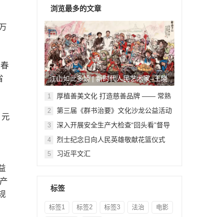
浏览最多的文章
万
宜春
省
江山如此多娇 | 新时代人民艺术家–王晓
鹏
厚植善美文化 打造慈善品牌 —— 常熟
1
举行六个慈善文化教育基地授牌仪式
第三届《群书治要》文化沙龙公益活动
2
亿元
在北京顺利举行
深入开展安全生产大检查“回头看”督导
3
。
检查
烈士纪念日向人民英雄敬献花篮仪式
4
。
习近平文汇
5
益
生产
标签
规
标签1
标签2
标签3
法治
电影