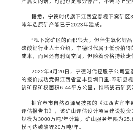
产属实的话，可能也是部分停产，不会马上全
据悉，宁德时代旗下江西宜春枧下窝矿区3
吨年选原矿产能已于2023年建成。
“枧下窝矿区的面积很大，但伴生氧化锂品
碳酸锂行业人士介绍，宁德时代属于低价拍得
成本，而且还有利润空间，但随着价格持续走
2022年4月20日，宁德时代控股子公司宜
的报价成功竞得江西省宜丰县圳口里-奉新县枧
该矿探矿权面积6.44平方公里，推断瓷石矿资源量
据宜春市自然资源局披露的《江西省宜丰
评估报告书》，该矿山评估设计项目建设投资为2
规模为3000万吨/年计算，矿山服务年限为2
模可达碳酸锂20万吨/年。