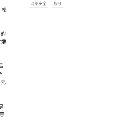
网络安全
视频
价格
春的
本端
碳
全
万元
拿
等