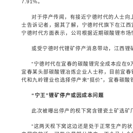
7.91%。
对于停产传闻，有接近宁德时代的人士向
士告诉记者，据其了解，宁德时代旗下在江西宜
宁德时代方面表示，公司根据近期碳酸锂市场
或受宁德时代锂矿停产消息带动，江西锂矿
“宁德时代在宜春的碳酸锂完全成本应在9
宜春某头部碳酸锂冶炼企业人士称，目前宜春
代和九岭锂业也选择停产来“挺价”，宜春碳
“宁王”锂矿停产或因成本问题
此次被曝出停产的枧下窝含锂瓷土矿选矿
“这两天枧下窝这边还是处于正常生产的状