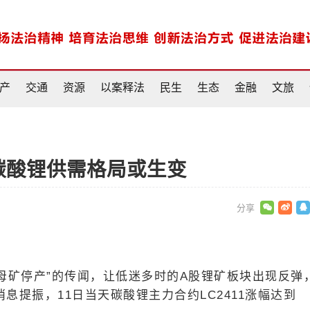
产
交通
资源
以案释法
民生
生态
金融
文旅
碳酸锂供需格局或生变
云母矿停产”的传闻，让低迷多时的A股锂矿板块出现反弹
息提振，11日当天碳酸锂主力合约LC2411涨幅达到