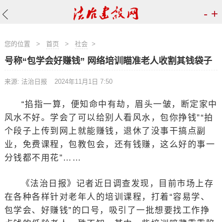
-
+
您的位置
>
首页
>
社会
>
号称“包学会好赚钱” 网络培训瞄准老人收割其钱袋子
来源: 法治日报
2024年11月1日 7:50
“掐指一算，便知命中有劫，眉头一皱，断定家中
风水不好。学会了可以给别人看风水，包你挣钱”“拍
个段子上传到网上就能赚钱，退休了没事干搞点副
业，免费课程，包教包会，还有钱赚，这么好的事一
分钱都不用花”……
《法治日报》记者近日调查发现，目前市场上存
在各种各样针对老年人的培训课程，打着“容易学、
包学会、好赚钱”的口号，吸引了一批想要找工作挣