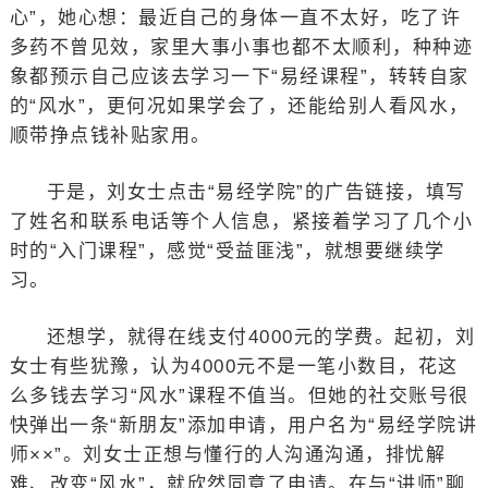
心”，她心想：最近自己的身体一直不太好，吃了许
多药不曾见效，家里大事小事也都不太顺利，种种迹
象都预示自己应该去学习一下“易经课程”，转转自家
的“风水”，更何况如果学会了，还能给别人看风水，
顺带挣点钱补贴家用。
于是，刘女士点击“易经学院”的广告链接，填写
了姓名和联系电话等个人信息，紧接着学习了几个小
时的“入门课程”，感觉“受益匪浅”，就想要继续学
习。
还想学，就得在线支付4000元的学费。起初，刘
女士有些犹豫，认为4000元不是一笔小数目，花这
么多钱去学习“风水”课程不值当。但她的社交账号很
快弹出一条“新朋友”添加申请，用户名为“易经学院讲
师××”。刘女士正想与懂行的人沟通沟通，排忧解
难、改变“风水”，就欣然同意了申请。在与“讲师”聊