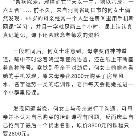
“吾病除差，邪精消亡”“天以一生，地以六成，一
六既合”……前不久，来自河南省周口市的何女士偶
然发现，65岁的母亲经常一个人坐在房间里用手机听
网课“学习”，并且一学就是两三个小时，课上认认真
真记笔记，课下还会默念老师发的资料。
一段时间后，何女士注意到，母亲变得神神道
道，嘴中不时念着晦涩难懂的语言，还在纸上不断画
着各种符号。察觉到母亲不对劲后，何女士偷偷查看
她的手机发现，原来母亲花2800元购买了房屋风
水、名字运势一类的培训课，老师每天会把她拉进一
个小群里授课。
发现问题当晚，何女士与母亲进行了沟通，可母
亲并不认为自己购买的培训课程有问题，反而庆幸自
己抢到了最后一个优惠名额，原价3800元的课程只
要2800元。