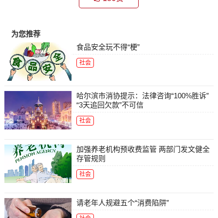
为您推荐
食品安全玩不得“梗”
社会
哈尔滨市消协提示：法律咨询“100%胜诉”
“3天追回欠款”不可信
社会
加强养老机构预收费监管 两部门发文健全
存管规则
社会
请老年人规避五个“消费陷阱”