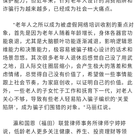
保护能力，但近年来，针对老年人设计的消费陷阱和
诈骗行为越来越多，已经成为社会一大痛点。
“老年人之所以成为被虚假网络培训收割的重点对
象，首先是因为老年人随着年龄增长，身体各器官功
能衰退，尤其是大脑额叶功能逐渐减退，影响逻辑思
维能力和决策能力，极容易被骗子精心设计的话术和
场景忽悠。其次很多老年人退休后感觉自己没了用武
之地，且人际交往圈层缩小，会产生极大的落差和焦
虑情绪，总觉得自己没有价值了，希望做一些事情能
跟上社会节奏，为家庭创收，以证明自己的价值。此
外，一些老人的子女忙于工作和抚育下一代，对老人
关心不够，导致有些老人轻易陷入骗子编织的‘关爱
陷阱’，成为骗子们围猎的对象。”马丽红说。
瀛和国恩（福田）联营律师事务所律师宁婷婷
说，低龄老人更多关注健康、养生、投资理财等领