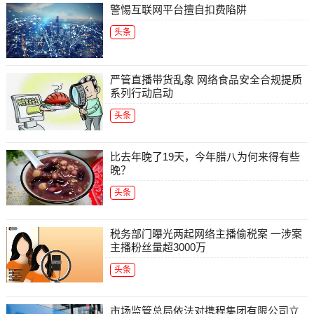
警惕互联网平台擅自扣费陷阱
头条
严管直播带货乱象 网络食品安全合规提质
系列行动启动
头条
比去年晚了19天，今年腊八为何来得有些
晚？
头条
税务部门曝光两起网络主播偷税案 一涉案
主播粉丝量超3000万
头条
市场监管总局依法对携程集团有限公司立