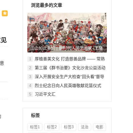
浏览最多的文章
意见
江山如此多娇 | 新时代人民艺术家–王晓
鹏
厚植善美文化 打造慈善品牌 —— 常熟
1
意
举行六个慈善文化教育基地授牌仪式
第三届《群书治要》文化沙龙公益活动
2
在北京顺利举行
深入开展安全生产大检查“回头看”督导
3
检查
烈士纪念日向人民英雄敬献花篮仪式
4
习近平文汇
5
标签
约
标签1
标签2
标签3
法治
电影