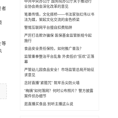
中共中央办公厅 国务院办公厅关于推动行
业协会商会深化改革的意见
费者
笔墨传情，文化搭桥——书法家张红伟以书
，
法为媒，架起文化交流的金色桥梁
领
警惕互联网平台擅自扣费陷阱
严厉打击欺诈骗保 医保基金监管新规今起
施行
业等
食品安全责任保险，如何推广普及？
执
监管重拳整治平台乱象 外卖低价“狂欢”正落
、
幕
严管幼儿园食品安全！市场监管总局开始征
求意见
念好直播“紧箍咒” 筑牢舌尖防火墙
“梅姨”如何落网？何时公布照片？警方披露
案件侦办细节
逛直播买食品 别听主播这么说