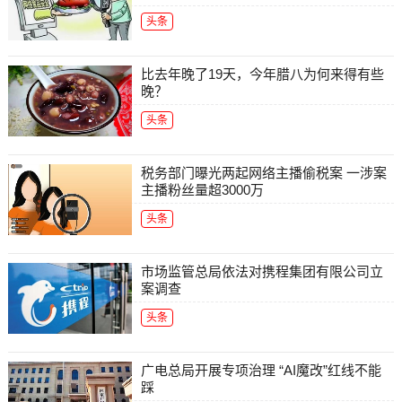
头条
比去年晚了19天，今年腊八为何来得有些
晚？
头条
税务部门曝光两起网络主播偷税案 一涉案
主播粉丝量超3000万
头条
市场监管总局依法对携程集团有限公司立
案调查
头条
广电总局开展专项治理 “AI魔改”红线不能
踩