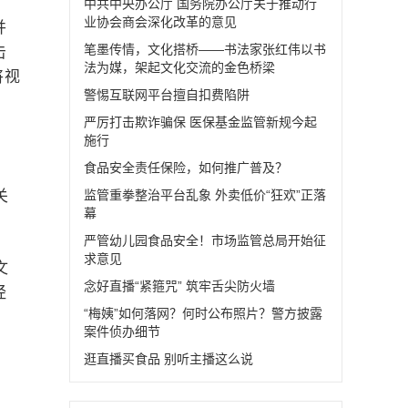
中共中央办公厅 国务院办公厅关于推动行
业协会商会深化改革的意见
并
笔墨传情，文化搭桥——书法家张红伟以书
击
法为媒，架起文化交流的金色桥梁
将视
警惕互联网平台擅自扣费陷阱
严厉打击欺诈骗保 医保基金监管新规今起
施行
食品安全责任保险，如何推广普及？
关
监管重拳整治平台乱象 外卖低价“狂欢”正落
幕
严管幼儿园食品安全！市场监管总局开始征
求意见
文
念好直播“紧箍咒” 筑牢舌尖防火墙
经
“梅姨”如何落网？何时公布照片？警方披露
案件侦办细节
逛直播买食品 别听主播这么说