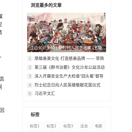
浏览最多的文章
媒
昵
请
江山如此多娇 | 新时代人民艺术家–王晓
、
鹏
厚植善美文化 打造慈善品牌 —— 常熟
1
举行六个慈善文化教育基地授牌仪式
第三届《群书治要》文化沙龙公益活动
2
在北京顺利举行
深入开展安全生产大检查“回头看”督导
3
丢
检查
烈士纪念日向人民英雄敬献花篮仪式
4
网
习近平文汇
5
因
标签
标签1
标签2
标签3
法治
电影