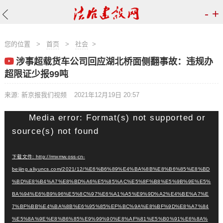
-
+
您的位置
>
首页
>
社会
>
涉事超载货车公司回应湖北桥面侧翻事故：违规办
超限证少报99吨
来源: 新京报我们视频
2021年12月19日 20:57
视
Media error: Format(s) not supported or
频
source(s) not found
播
放
下载文件: http://rmxmw.oss-cn-
器
beijing.aliyuncs.com/2021/12/%E6%B6%89%E4%BA%8B%E8%B6%85%E8%BD
%BD%E8%B4%A7%E8%BD%A6%E5%85%AC%E5%8F%B8%E5%9B%9E%E5%
BA%94%E6%B9%96%E5%8C%97%E6%A1%A5%E9%9D%A2%E4%BE%A7%E
7%BF%BB%E4%BA%8B%E6%95%85%EF%BC%9A%E8%BF%9D%E8%A7%84
%E5%8A%9E%E8%B6%85%E9%99%90%E8%AF%81%E5%B0%91%E6%8A%