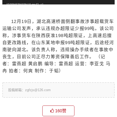
A599%E5%90%A8.mp4?_=1
12月19日，湖北高速桥面侧翻事故涉事超载货车
运输公司发声，承认违规办超限证少报99吨。该公司
称，涉事货车在陕西获准198吨超限证，上高速后擅
自更改路线，在山东某地申报99吨超限证，后途经河
南驶向湖北。该负责人称，违规操办手续者在事故中
丧生，目前公司正尽力筹资保障善后工作。 （记
者：雷燕超 黄启鹏 编导：雷燕超 运营：李亚戈 马
冉 拍者：何爽 制作：于韬）
投稿邮箱：zgfzjs@126.com
160
赞