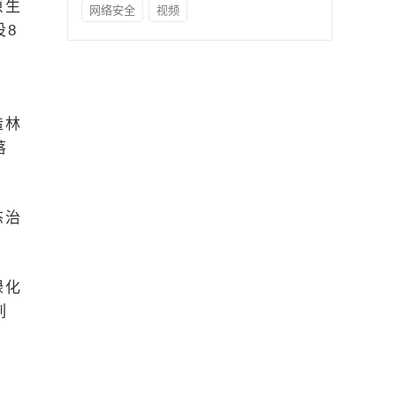
原生
网络安全
视频
设8
造林
落
态治
绿化
列
。