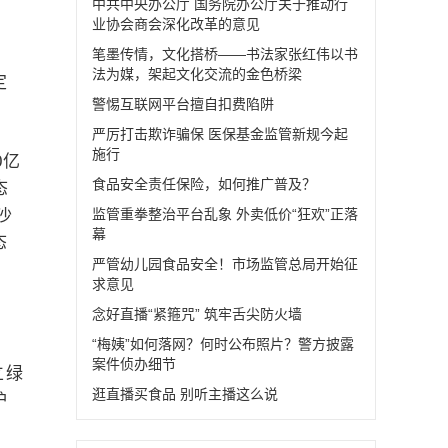
中共中央办公厅 国务院办公厅关于推动行
业协会商会深化改革的意见
笔墨传情，文化搭桥——书法家张红伟以书
法为媒，架起文化交流的金色桥梁
定
警惕互联网平台擅自扣费陷阱
严厉打击欺诈骗保 医保基金监管新规今起
施行
0亿
食品安全责任保险，如何推广普及？
态
沙
监管重拳整治平台乱象 外卖低价“狂欢”正落
幕
态
严管幼儿园食品安全！市场监管总局开始征
求意见
念好直播“紧箍咒” 筑牢舌尖防火墙
“梅姨”如何落网？何时公布照片？警方披露
案件侦办细节
立绿
逛直播买食品 别听主播这么说
护