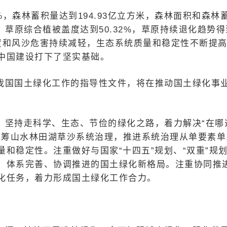
2%，森林蓄积量达到194.93亿立方米，森林面积和森林
亩，草原综合植被盖度达到50.32%，草原持续退化趋势得
度和风沙危害持续减轻，生态系统质量和稳定性不断提
中国建设打下了坚实基础。
我国国土绿化工作的指导性文件，将在推动国土绿化事
，坚持走科学、生态、节俭的绿化之路，着力解决“在哪
注重统筹山水林田湖草沙系统治理，推进系统治理从单要素单
和稳定性。注重做好与国家“十四五”规划、“双重”规
、体系完善、协调推进的国土绿化新格局。注重协同推
化任务，着力形成国土绿化工作合力。