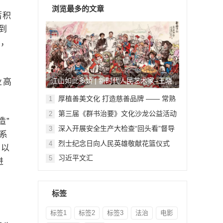
浏览最多的文章
蓄积
到
高，
江山如此多娇 | 新时代人民艺术家–王晓
业高
鹏
厚植善美文化 打造慈善品牌 —— 常熟
1
举行六个慈善文化教育基地授牌仪式
第三届《群书治要》文化沙龙公益活动
2
造”
在北京顺利举行
深入开展安全生产大检查“回头看”督导
3
系
检查
烈士纪念日向人民英雄敬献花篮仪式
4
划以
习近平文汇
5
进
标签
标签1
标签2
标签3
法治
电影