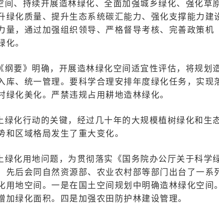
空间、持续开展造林绿化、全面加强城乡绿化、强化草
升绿化质量、提升生态系统碳汇能力、强化支撑能力建
力量，通过加强组织领导、严格督导考核、完善政策机
绿化。
《纲要》明确，开展造林绿化空间适宜性评估，将规划
入库、统一管理。要科学合理安排年度绿化任务，实现
村绿化美化。严禁违规占用耕地造林绿化。
土绿化行动的关键，经过几十年的大规模植树绿化和生
势和区域格局发生了重大变化。
土绿化用地问题，为贯彻落实《国务院办公厅关于科学
，先后会同自然资源部、农业农村部等部门出台了一系
化用地空间。一是在国土空间规划中明确造林绿化空间
增加绿化面积。四是加强农田防护林建设管理。