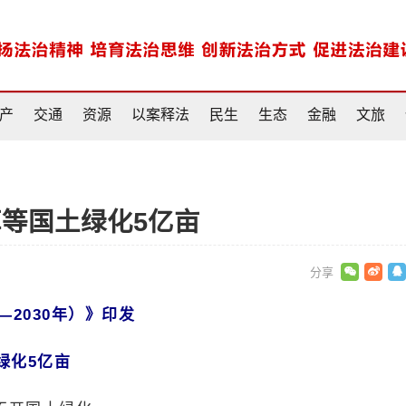
产
交通
资源
以案释法
民生
生态
金融
文旅
草等国土绿化5亿亩
—2030年）》印发
绿化5亿亩