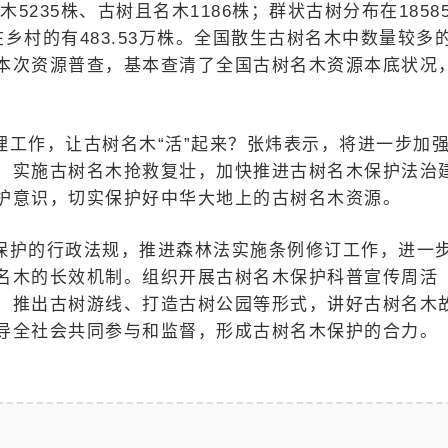
木5235株、古树且名木1186株；群状古树分布在1858
在乡村的有483.53万株。全国散生古树名木中数量较多
本次资源普查，基本查清了全国古树名木资源本底状况
理工作，让古树名木“活”起来？张炜表示，将进一步加
，实施古树名木抢救复壮，加快推进古树名木保护法治
护意识，切实保护好中华大地上的古树名木资源。
保护的行政法规，推进森林法实施条例修订工作，进一
名木的长效机制。组织开展古树名木保护科普宣传周活
、推出古树游线、打造古树公园等形式，讲好古树名木
导全社会共同参与和监督，形成古树名木保护的合力。