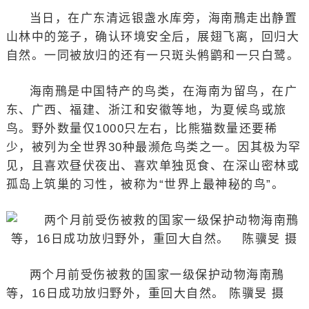
当日，在广东清远银盏水库旁，海南鳽走出静置
山林中的笼子，确认环境安全后，展翅飞离，回归大
自然。一同被放归的还有一只斑头鸺鹠和一只白鹭。
海南鳽是中国特产的鸟类，在海南为留鸟，在广
东、广西、福建、浙江和安徽等地，为夏候鸟或旅
鸟。野外数量仅1000只左右，比熊猫数量还要稀
少，被列为全世界30种最濒危鸟类之一。因其极为罕
见，且喜欢昼伏夜出、喜欢单独觅食、在深山密林或
孤岛上筑巢的习性，被称为“世界上最神秘的鸟”。
两个月前受伤被救的国家一级保护动物海南鳽
等，16日成功放归野外，重回大自然。 陈骥旻 摄