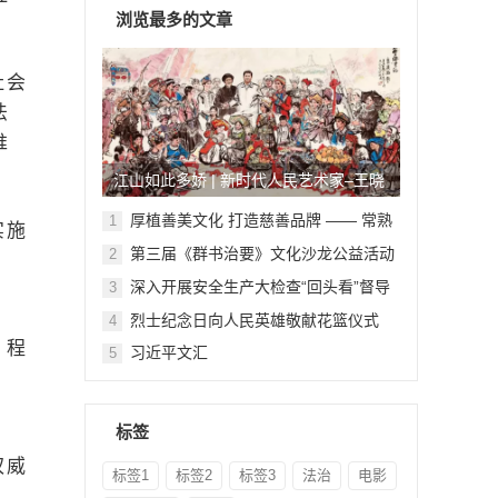
浏览最多的文章
社会
法
推
江山如此多娇 | 新时代人民艺术家–王晓
鹏
厚植善美文化 打造慈善品牌 —— 常熟
1
实施
举行六个慈善文化教育基地授牌仪式
第三届《群书治要》文化沙龙公益活动
2
在北京顺利举行
深入开展安全生产大检查“回头看”督导
3
检查
烈士纪念日向人民英雄敬献花篮仪式
4
、程
习近平文汇
5
，
标签
权威
标签1
标签2
标签3
法治
电影