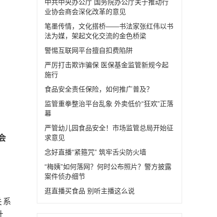
中共中央办公厅 国务院办公厅关于推动行
业协会商会深化改革的意见
笔墨传情，文化搭桥——书法家张红伟以书
法为媒，架起文化交流的金色桥梁
警惕互联网平台擅自扣费陷阱
严厉打击欺诈骗保 医保基金监管新规今起
施行
食品安全责任保险，如何推广普及？
监管重拳整治平台乱象 外卖低价“狂欢”正落
幕
严管幼儿园食品安全！市场监管总局开始征
会
求意见
念好直播“紧箍咒” 筑牢舌尖防火墙
“梅姨”如何落网？何时公布照片？警方披露
案件侦办细节
逛直播买食品 别听主播这么说
关系
社