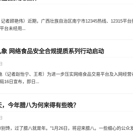
日
记者顾艳伟）近期，广西壮族自治区南宁市12345热线、12315平台
台未经用...
乱象 网络食品安全合规提质系列行动启动
7日
日电（记者赵怡宁、王希）为进一步压实网络食品交易平台及入网经营
16日宣布，即日...
天，今年腊八为何来得有些晚？
6日
你别馋，过了腊八就是年。”1月26日，将迎来腊八。一些细心的公众