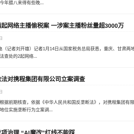
年腊八来得有些晚...
起网络主播偷税案 一涉案主播粉丝量超3000万
5日
日电（记者刘开雄）记者1月14日从国家税务总局获悉，重庆、甘肃两
查处的2起网络...
依法对携程集团有限公司立案调查
5日
根据前期核查，依据《中华人民共和国反垄断法》，对携程集团有
位实施垄断行为立案调...
项治理 “AI魔改”红线不能踩