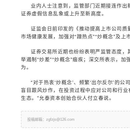
业内人士注意到，监管部门近期接连作出新
证券虚假信息乱象或上升至新高度。
证监会日前印发的《推动提高上市公司质量三
市场健康发展，加强对“蹭热点”“炒概念”及
证券交易所近期也纷纷表明严监管态度，
举遏制“炒差”“炒概念”痼疾；深交所表示，加
为。
“对于热衷‘炒概念’、频繁‘出尔反尔’
盲目跟风炒作，在投资过程中应对公司和行业
生态。”允泰资本创始合伙人付立春说。
投稿邮箱：zgfzjs@126.com