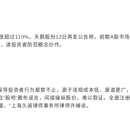
涨超过110%。天鹅股份12日再发公告称，前期A股市场
大，请投资者防范概念炒作。
重误导投资者行为屡禁不止，源于违规成本低、渠道更广
在‘股吧’散布谣言，间接操纵股价，难以取证。全面注
缓。”上海久诚律师事务所律师许峰说。