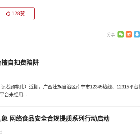
128
赞
台擅自扣费陷阱
日
记者顾艳伟）近期，广西壮族自治区南宁市12345热线、12315平台
台未经用...
乱象 网络食品安全合规提质系列行动启动
7日