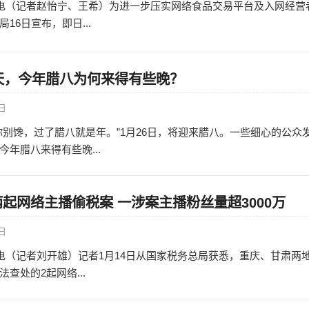
日电（记者赵怡宁、王希）为进一步压实网络食品交易平台及入网经营
16日宣布，即日...
天，今年腊八为何来得有些晚？
6日
你别馋，过了腊八就是年。”1月26日，将迎来腊八。一些细心的公众
年腊八来得有些晚...
起网络主播偷税案 一涉案主播粉丝量超3000万
5日
日电（记者刘开雄）记者1月14日从国家税务总局获悉，重庆、甘肃两
查处的2起网络...