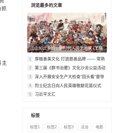
资
浏览最多的文章
为抓
江山如此多娇 | 新时代人民艺术家–王晓
鹏
厚植善美文化 打造慈善品牌 —— 常熟
1
科主
举行六个慈善文化教育基地授牌仪式
第三届《群书治要》文化沙龙公益活动
2
在北京顺利举行
深入开展安全生产大检查“回头看”督导
3
检查
烈士纪念日向人民英雄敬献花篮仪式
4
习近平文汇
5
标签
标签1
标签2
标签3
法治
电影