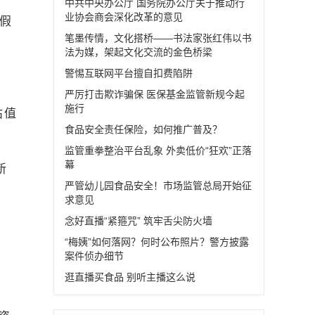
中共中央办公厅 国务院办公厅关于推动行
业协会商会深化改革的意见
假
笔墨传情，文化搭桥——书法家张红伟以书
法为媒，架起文化交流的金色桥梁
警惕互联网平台擅自扣费陷阱
严厉打击欺诈骗保 医保基金监管新规今起
施行
估值
食品安全责任保险，如何推广普及？
监管重拳整治平台乱象 外卖低价“狂欢”正落
幕
新
严管幼儿园食品安全！市场监管总局开始征
，
求意见
念好直播“紧箍咒” 筑牢舌尖防火墙
“梅姨”如何落网？何时公布照片？警方披露
案件侦办细节
逛直播买食品 别听主播这么说