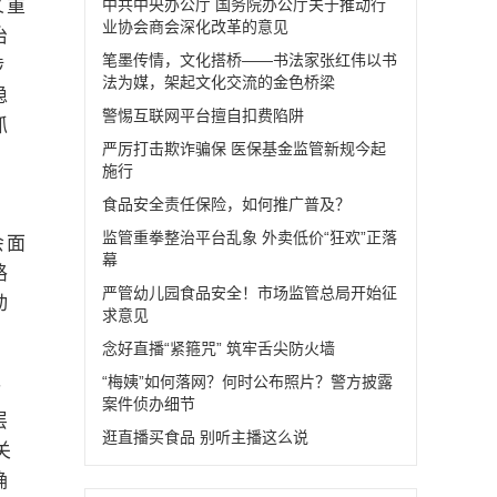
义重
中共中央办公厅 国务院办公厅关于推动行
业协会商会深化改革的意见
治
笔墨传情，文化搭桥——书法家张红伟以书
涉
法为媒，架起文化交流的金色桥梁
稳
警惕互联网平台擅自扣费陷阱
抓
严厉打击欺诈骗保 医保基金监管新规今起
施行
食品安全责任保险，如何推广普及？
监管重拳整治平台乱象 外卖低价“狂欢”正落
会面
幕
路
严管幼儿园食品安全！市场监管总局开始征
动
求意见
念好直播“紧箍咒” 筑牢舌尖防火墙
“梅姨”如何落网？何时公布照片？警方披露
指
案件侦办细节
层
逛直播买食品 别听主播这么说
关
确