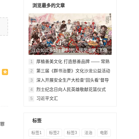
浏览最多的文章
江山如此多娇 | 新时代人民艺术家–王晓
鹏
厚植善美文化 打造慈善品牌 —— 常熟
1
举行六个慈善文化教育基地授牌仪式
第三届《群书治要》文化沙龙公益活动
2
在北京顺利举行
深入开展安全生产大检查“回头看”督导
3
检查
烈士纪念日向人民英雄敬献花篮仪式
4
习近平文汇
5
标签
犯罪
标签1
标签2
标签3
法治
电影