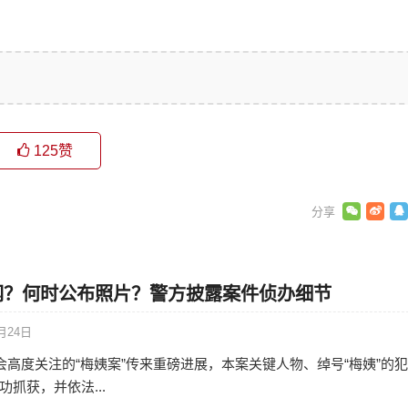
125
赞
网？何时公布照片？警方披露案件侦办细节
月24日
社会高度关注的“梅姨案”传来重磅进展，本案关键人物、绰号“梅姨”的
抓获，并依法...