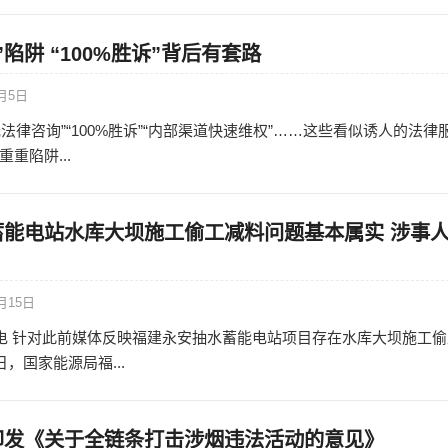
陷阱 “100%胜诉”背后有套路
2月5日
法律咨询”“100%胜诉”“内部渠道快速维权”……这些看似诱人的法律
重陷阱...
蓄能电站水库大坝施工偷工减料问题基本属实 涉事
月15日
日电 针对此前媒体反映福建永安抽水蓄能电站项目存在水库大坝施工偷
日，国家能源局福...
印发《关于全链条打击涉烟违法活动的意见》