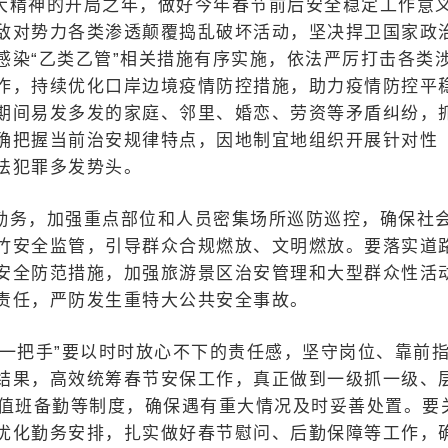
大精神的开局之年，做好今年春节前后安全稳定工作意
敌对势力各类渗透颠覆捣乱破坏活动，坚决捍卫国家政
感染“乙类乙管”相关措施有序实施，依法严厉打击各类
作，持续优化口岸边境疫情防控措施，助力疫情防控平
期间易发多发的家庭、邻里、婚恋、劳资等矛盾纠纷，
确把握当前治安规律特点，因地制宜地组织开展针对性
法犯罪多发势头。
勤务，加强重点部位和人员密集场所巡防巡控，确保社
竹安全监管，引导群众合规燃放、文明燃放。要落实道
安全防范措施，加强旅游景区治安管理和大型群众性活
责任，严防发生重特大公共安全事故。
一把手”要以时时放心不下的责任感，坚守岗位、靠前
结果，高效统筹春节安保工作，真正做到一级抓一级、
时值班备勤等制度，确保遇有重大情况及时妥善处置。要
优化勤务安排，扎实做好春节慰问、后勤保障等工作，