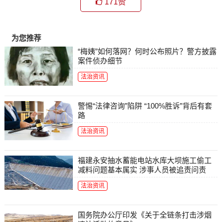
171
赞
为您推荐
“梅姨”如何落网？何时公布照片？警方披露
案件侦办细节
法治资讯
警惕“法律咨询”陷阱 “100%胜诉”背后有套
路
法治资讯
福建永安抽水蓄能电站水库大坝施工偷工
减料问题基本属实 涉事人员被追责问责
法治资讯
国务院办公厅印发《关于全链条打击涉烟