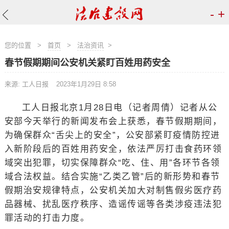
-
+
您的位置
>
首页
>
法治资讯
>
春节假期期间公安机关紧盯百姓用药安全
来源: 工人日报
2023年1月29日 8:58
工人日报北京1月28日电（记者周倩）记者从公
安部今天举行的新闻发布会上获悉，春节假期期间，
为确保群众“舌尖上的安全”，公安部紧盯疫情防控进
入新阶段后的百姓用药安全，依法严厉打击食药环领
域突出犯罪，切实保障群众“吃、住、用”各环节各领
域合法权益。结合实施“乙类乙管”后的新形势和春节
假期治安规律特点，公安机关加大对制售假劣医疗药
品器械、扰乱医疗秩序、造谣传谣等各类涉疫违法犯
罪活动的打击力度。