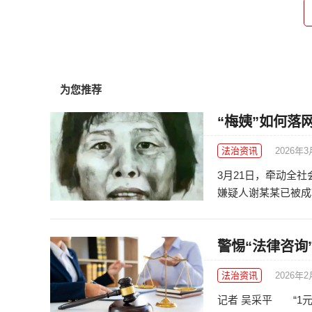
为您推荐
“梅姨”如何落
法治资讯
2026年3
3月21日，牵动全
嫌疑人谢某某已被成功
警惕“法律咨询”
法治资讯
2026年
记者 吴采平 “1元