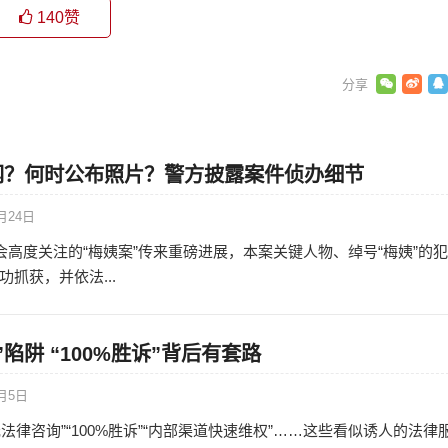
140
赞
网？何时公布照片？警方披露案件侦办细节
月24日
社会高度关注的“梅姨案”传来重磅进展，本案关键人物、绰号“梅姨”的
抓获，并依法...
陷阱 “100%胜诉”背后有套路
2月5日
法律咨询”“100%胜诉”“内部渠道快速维权”……这些看似诱人的法律