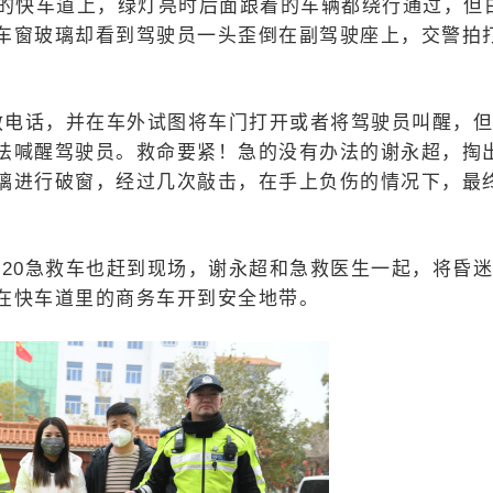
米远的快车道上，绿灯亮时后面跟着的车辆都绕行通过，但
车窗玻璃却看到驾驶员一头歪倒在副驾驶座上，交警拍
救电话，并在车外试图将车门打开或者将驾驶员叫醒，
法喊醒驾驶员。救命要紧！急的没有办法的谢永超，掏
璃进行破窗，经过几次敲击，在手上负伤的情况下，最
20急救车也赶到现场，谢永超和急救医生一起，将昏
在快车道里的商务车开到安全地带。