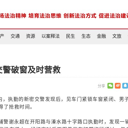
产
交通
资源
以案释法
民生
生态
金融
文旅
交警破窗及时营救
内，执勤的新密交警发现后，见车门紧锁车窗紧闭、男
得了抢救时间。
队辅警谢永超在开阳路与溱水路十字路口执勤时，发现一