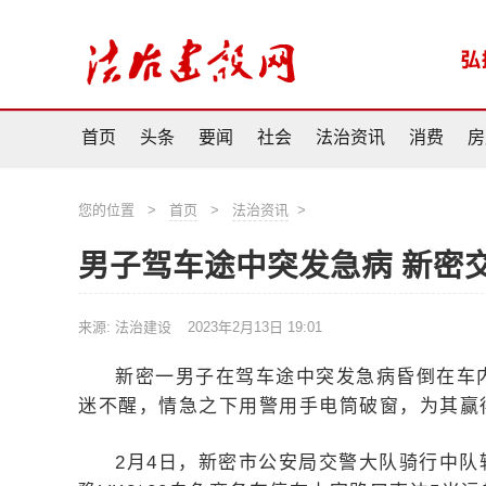
首页
头条
要闻
社会
法治资讯
消费
房
您的位置
>
首页
>
法治资讯
>
男子驾车途中突发急病 新密
来源: 法治建设
2023年2月13日 19:01
新密一男子在驾车途中突发急病昏倒在车
迷不醒，情急之下用警用手电筒破窗，为其赢
2月4日，新密市公安局交警大队骑行中