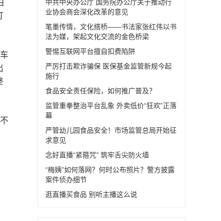
白
中共中央办公厅 国务院办公厅关于推动行
业协会商会深化改革的意见
打
笔墨传情，文化搭桥——书法家张红伟以书
法为媒，架起文化交流的金色桥梁
警惕互联网平台擅自扣费陷阱
但车
严厉打击欺诈骗保 医保基金监管新规今起
出
施行
终
食品安全责任保险，如何推广普及？
监管重拳整治平台乱象 外卖低价“狂欢”正落
幕
迷不
严管幼儿园食品安全！市场监管总局开始征
求意见
念好直播“紧箍咒” 筑牢舌尖防火墙
“梅姨”如何落网？何时公布照片？警方披露
案件侦办细节
逛直播买食品 别听主播这么说