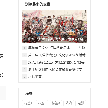
浏览最多的文章
江山如此多娇 | 新时代人民艺术家–王晓
鹏
厚植善美文化 打造慈善品牌 —— 常熟
1
举行六个慈善文化教育基地授牌仪式
第三届《群书治要》文化沙龙公益活动
2
锦
在北京顺利举行
深入开展安全生产大检查“回头看”督导
3
检查
烈士纪念日向人民英雄敬献花篮仪式
4
伟）
习近平文汇
5
标签
标签1
标签2
标签3
法治
电影