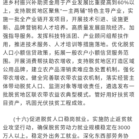
进乡村振兴补助资金用于产业发展比重提高到60%以
上，支持脱贫地区聚焦“一主两辅”特色主导产业，实
施一批全产业链开发项目，开展技术引进、设施更
新、品牌营销和人才培养。高质量发展庭院经济。加
强指导服务。发挥科技特派团、产业顾问组帮扶作
用，推进技术服务、人才培训等措施落地。优化脱贫
人口小额信贷政策，拓展一般农户小额信贷服务范
围。开展消费帮扶助农增收，支持脱贫地区打造区域
公用品牌，建立农产品滞销卖难应急处置机制。强化
带农增收。健全完善联农带农益农机制，落实经营主
体带动脱贫人口、监测对象等增收责任，遴选发布一
批脱贫地区联农带农益农典型模式。管好用好扶贫项
目资产，巩固光伏扶贫工程成效。
(十六)促进脱贫人口稳岗就业。实施防止返贫就
业攻坚行动，确保脱贫劳动力就业规模稳定在3000
万人以上。稳定外出务工就业。深化东西部劳务协