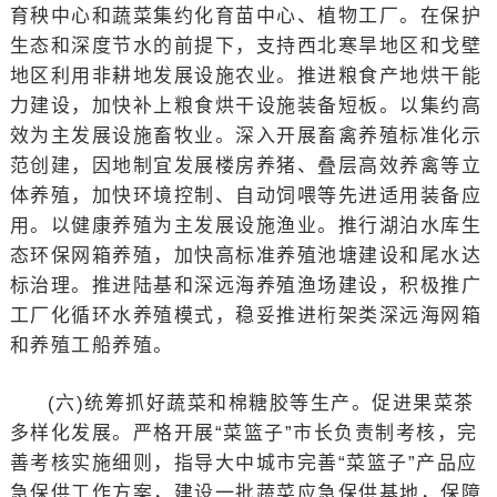
育秧中心和蔬菜集约化育苗中心、植物工厂。在保护
生态和深度节水的前提下，支持西北寒旱地区和戈壁
地区利用非耕地发展设施农业。推进粮食产地烘干能
力建设，加快补上粮食烘干设施装备短板。以集约高
效为主发展设施畜牧业。深入开展畜禽养殖标准化示
范创建，因地制宜发展楼房养猪、叠层高效养禽等立
体养殖，加快环境控制、自动饲喂等先进适用装备应
用。以健康养殖为主发展设施渔业。推行湖泊水库生
态环保网箱养殖，加快高标准养殖池塘建设和尾水达
标治理。推进陆基和深远海养殖渔场建设，积极推广
工厂化循环水养殖模式，稳妥推进桁架类深远海网箱
和养殖工船养殖。
(六)统筹抓好蔬菜和棉糖胶等生产。促进果菜茶
多样化发展。严格开展“菜篮子”市长负责制考核，完
善考核实施细则，指导大中城市完善“菜篮子”产品应
急保供工作方案，建设一批蔬菜应急保供基地，保障