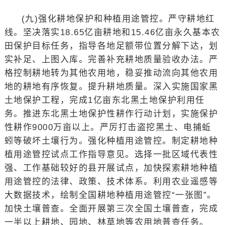
(九)强化耕地保护和种植用途管控。严守耕地红
线。坚决落实18.65亿亩耕地和15.46亿亩永久基本农
田保护目标任务，指导各地足额带位置分解下达，划
实补足、上图入库。完善补充耕地质量验收办法。严
格控制耕地转为其他农用地，稳妥推动流向其他农用
地的耕地有序恢复。提升耕地质量。深入实施国家黑
土地保护工程，完成1亿亩东北黑土地保护利用任
务。推进东北黑土地保护性耕作行动计划，实施保护
性耕作9000万亩以上。严厉打击盗挖黑土、电捕蚯
蚓等破坏土壤行为。强化种植用途管控。制定耕地种
植用途管控试点工作指导意见。选择一批区域代表性
强、工作基础较好的县开展试点，加快探索耕地种植
用途管控的法律、政策、技术体系。利用农业遥感等
大数据技术，绘制全国耕地种植用途管控“一张图”。
加快土壤普查。全面开展第三次全国土壤普查，完成
一半以上耕地、园地、林草地等农用地普查任务。