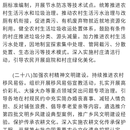
厕标准编制，开展节水防冻等技术试点。统筹推进农
村生活污水和垃圾治理。推动农村生活污水治理与改
厕有机衔接，促进粪污、有机废弃物就近就地资源化
利用。健全农村生活垃圾收运处置体系，鼓励有条件
的村庄推进垃圾分类、源头减量。加力推进农村生活
污水处理，因地制宜探索集中处理、管网截污、分散
处置、生态治污等技术模式。深入实施村庄清洁行
动，引导农民开展庭院和村庄绿化美化。
(二十八)加强农村精神文明建设。持续推进农村
移风易俗。组织开展移风易俗宣教活动，扎实开展高
价彩礼、大操大办等重点领域突出问题专项治理。引
导各地在村规民约中充实简办婚丧喜事、减轻人情负
担、反对铺张浪费、倡导孝老爱亲等内容。遴选推介
第四批文明乡风建设典型案例，推广乡风文明建设经
验。保护传承农耕文化。深入实施农耕文化传承保护