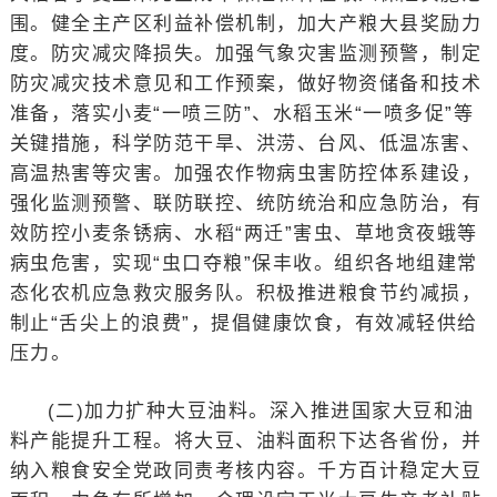
围。健全主产区利益补偿机制，加大产粮大县奖励力
度。防灾减灾降损失。加强气象灾害监测预警，制定
防灾减灾技术意见和工作预案，做好物资储备和技术
准备，落实小麦“一喷三防”、水稻玉米“一喷多促”等
关键措施，科学防范干旱、洪涝、台风、低温冻害、
高温热害等灾害。加强农作物病虫害防控体系建设，
强化监测预警、联防联控、统防统治和应急防治，有
效防控小麦条锈病、水稻“两迁”害虫、草地贪夜蛾等
病虫危害，实现“虫口夺粮”保丰收。组织各地组建常
态化农机应急救灾服务队。积极推进粮食节约减损，
制止“舌尖上的浪费”，提倡健康饮食，有效减轻供给
压力。
(二)加力扩种大豆油料。深入推进国家大豆和油
料产能提升工程。将大豆、油料面积下达各省份，并
纳入粮食安全党政同责考核内容。千方百计稳定大豆