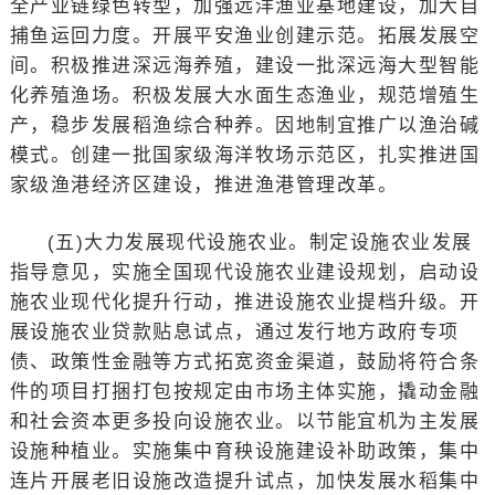
全产业链绿色转型，加强远洋渔业基地建设，加大自
捕鱼运回力度。开展平安渔业创建示范。拓展发展空
间。积极推进深远海养殖，建设一批深远海大型智能
化养殖渔场。积极发展大水面生态渔业，规范增殖生
产，稳步发展稻渔综合种养。因地制宜推广以渔治碱
模式。创建一批国家级海洋牧场示范区，扎实推进国
家级渔港经济区建设，推进渔港管理改革。
(五)大力发展现代设施农业。制定设施农业发展
指导意见，实施全国现代设施农业建设规划，启动设
施农业现代化提升行动，推进设施农业提档升级。开
展设施农业贷款贴息试点，通过发行地方政府专项
债、政策性金融等方式拓宽资金渠道，鼓励将符合条
件的项目打捆打包按规定由市场主体实施，撬动金融
和社会资本更多投向设施农业。以节能宜机为主发展
设施种植业。实施集中育秧设施建设补助政策，集中
连片开展老旧设施改造提升试点，加快发展水稻集中