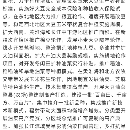
面积、力争有所增加。合理设定玉米大豆生产者补贴
标准，实施好大豆完全成本保险和种植收入保险试
点，在东北地区大力推广粮豆轮作、适度开展稻改豆
等。稳定西北地区大豆玉米带状复合种植实施规模，
扩大西南、黄淮海和长江中下游地区推广面积。在新
疆次宜棉区推广棉豆轮作，发展小麦大豆隔年轮作。
稳步开发盐碱地、整治撂荒地种植大豆。多油并举扩
大油料面积。扩大产油大县奖励规模。实施耕地轮作
项目，对开发冬闲田扩种油菜实行补贴，推广稻油、
稻稻油和旱地油菜等种植模式。在黄淮海和北方农牧
交错带发展玉米花生轮作，因地制宜发展油葵、芝麻
等特色油料生产。技术集成提高单产。开展大豆油菜
整县(农场)整建制高产打造，建设一批“百亩田、千亩
方、万亩片”，集中推介一批新品种，集成推广新技
术新模式，辐射带动大面积均衡增产增效。分类型开
展油菜高产竞赛，分区域总结推广可复制的高产典
型。加强长江流域受旱影响油菜田间管理，多打抗旱