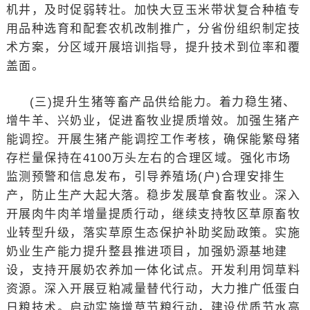
机井，及时促弱转壮。加快大豆玉米带状复合种植专
用品种选育和配套农机改制推广，分省份组织制定技
术方案，分区域开展培训指导，提升技术到位率和覆
盖面。
(三)提升生猪等畜产品供给能力。着力稳生猪、
增牛羊、兴奶业，促进畜牧业提质增效。加强生猪产
能调控。开展生猪产能调控工作考核，确保能繁母猪
存栏量保持在4100万头左右的合理区域。强化市场
监测预警和信息发布，引导养殖场(户)合理安排生
产，防止生产大起大落。稳步发展草食畜牧业。深入
开展肉牛肉羊增量提质行动，继续支持牧区草原畜牧
业转型升级，落实草原生态保护补助奖励政策。实施
奶业生产能力提升整县推进项目，加强奶源基地建
设，支持开展奶农养加一体化试点。开发利用饲草料
资源。深入开展豆粕减量替代行动，大力推广低蛋白
日粮技术。启动实施增草节粮行动，建设优质节水高