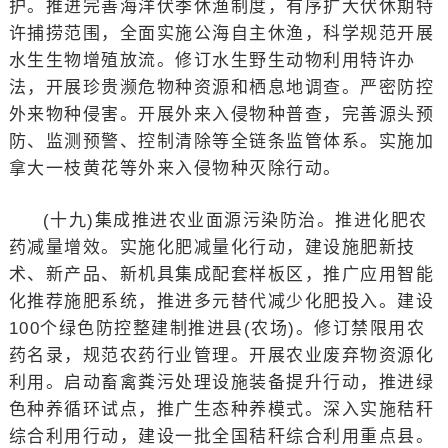
护。推进完善海洋伏季休渔制度，有序扩大伏休期特
许捕捞范围，全面实施公海自主休渔，科学规范开展
水生生物增殖放流。修订水生野生动物利用特许办
法，开展珍贵濒危物种资源和栖息地调查。严密防控
外来物种侵害。开展外来入侵物种普查，完善源头预
防、监测预警、控制清除等全链条监管体系。实施加
拿大一枝黄花等外来入侵物种灭除行动。
(十九)集成推进农业面源污染防治。推进化肥农
药减量增效。实施化肥减量化行动，建设施肥新技
术、新产品、新机具集成配套样板区，推广应用智能
化推荐施肥系统，推进多元替代减少化肥投入。建设
100个绿色防控整建制推进县(农场)。修订禁限用农
药名录，规范农药行业管理。开展农业废弃物资源化
利用。启动畜禽粪污处理设施装备提升行动，推进绿
色种养循环试点，推广生态种养模式。深入实施秸秆
综合利用行动，建设一批全国秸秆综合利用重点县。