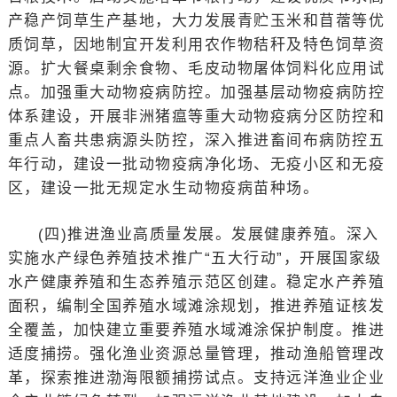
产稳产饲草生产基地，大力发展青贮玉米和苜蓿等优
质饲草，因地制宜开发利用农作物秸秆及特色饲草资
源。扩大餐桌剩余食物、毛皮动物屠体饲料化应用试
点。加强重大动物疫病防控。加强基层动物疫病防控
体系建设，开展非洲猪瘟等重大动物疫病分区防控和
重点人畜共患病源头防控，深入推进畜间布病防控五
年行动，建设一批动物疫病净化场、无疫小区和无疫
区，建设一批无规定水生动物疫病苗种场。
(四)推进渔业高质量发展。发展健康养殖。深入
实施水产绿色养殖技术推广“五大行动”，开展国家级
水产健康养殖和生态养殖示范区创建。稳定水产养殖
面积，编制全国养殖水域滩涂规划，推进养殖证核发
全覆盖，加快建立重要养殖水域滩涂保护制度。推进
适度捕捞。强化渔业资源总量管理，推动渔船管理改
革，探索推进渤海限额捕捞试点。支持远洋渔业企业