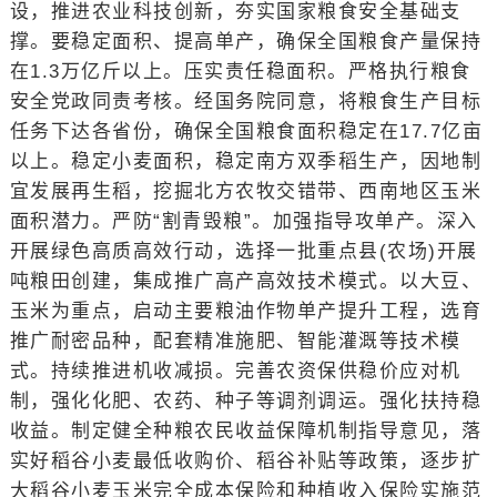
设，推进农业科技创新，夯实国家粮食安全基础支
撑。要稳定面积、提高单产，确保全国粮食产量保持
在1.3万亿斤以上。压实责任稳面积。严格执行粮食
安全党政同责考核。经国务院同意，将粮食生产目标
任务下达各省份，确保全国粮食面积稳定在17.7亿亩
以上。稳定小麦面积，稳定南方双季稻生产，因地制
宜发展再生稻，挖掘北方农牧交错带、西南地区玉米
面积潜力。严防“割青毁粮”。加强指导攻单产。深入
开展绿色高质高效行动，选择一批重点县(农场)开展
吨粮田创建，集成推广高产高效技术模式。以大豆、
玉米为重点，启动主要粮油作物单产提升工程，选育
推广耐密品种，配套精准施肥、智能灌溉等技术模
式。持续推进机收减损。完善农资保供稳价应对机
制，强化化肥、农药、种子等调剂调运。强化扶持稳
收益。制定健全种粮农民收益保障机制指导意见，落
实好稻谷小麦最低收购价、稻谷补贴等政策，逐步扩
大稻谷小麦玉米完全成本保险和种植收入保险实施范