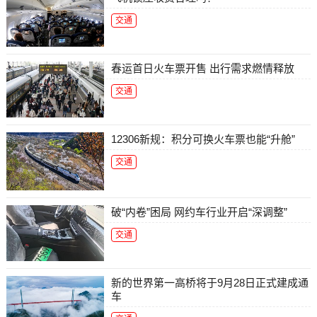
交通
春运首日火车票开售 出行需求燃情释放
交通
12306新规：积分可换火车票也能“升舱”
交通
破“内卷”困局 网约车行业开启“深调整”
交通
新的世界第一高桥将于9月28日正式建成通
车