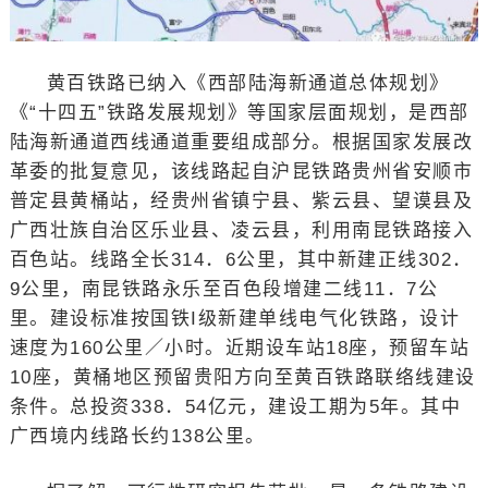
黄百铁路已纳入《西部陆海新通道总体规划》
《“十四五”铁路发展规划》等国家层面规划，是西部
陆海新通道西线通道重要组成部分。根据国家发展改
革委的批复意见，该线路起自沪昆铁路贵州省安顺市
普定县黄桶站，经贵州省镇宁县、紫云县、望谟县及
广西壮族自治区乐业县、凌云县，利用南昆铁路接入
百色站。线路全长314．6公里，其中新建正线302．
9公里，南昆铁路永乐至百色段增建二线11．7公
里。建设标准按国铁I级新建单线电气化铁路，设计
速度为160公里／小时。近期设车站18座，预留车站
10座，黄桶地区预留贵阳方向至黄百铁路联络线建设
条件。总投资338．54亿元，建设工期为5年。其中
广西境内线路长约138公里。