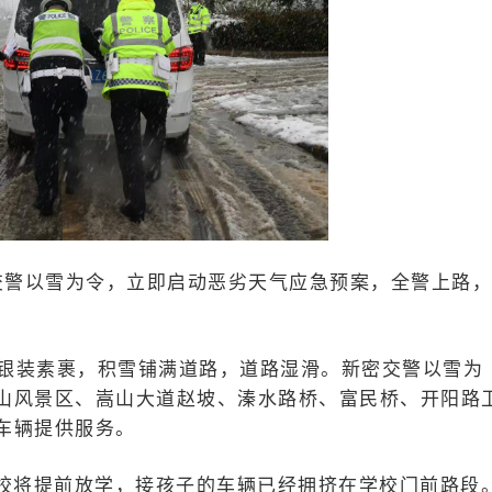
交警以雪为令，立即启动恶劣天气应急预案，全警上路
地银装素裹，积雪铺满道路，道路湿滑。新密交警以雪为
山风景区、嵩山大道赵坡、溱水路桥、富民桥、开阳路
车辆提供服务。
学校将提前放学，接孩子的车辆已经拥挤在学校门前路段