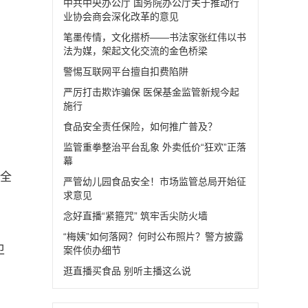
中共中央办公厅 国务院办公厅关于推动行
业协会商会深化改革的意见
笔墨传情，文化搭桥——书法家张红伟以书
法为媒，架起文化交流的金色桥梁
警惕互联网平台擅自扣费陷阱
严厉打击欺诈骗保 医保基金监管新规今起
施行
食品安全责任保险，如何推广普及？
监管重拳整治平台乱象 外卖低价“狂欢”正落
幕
，全
严管幼儿园食品安全！市场监管总局开始征
求意见
念好直播“紧箍咒” 筑牢舌尖防火墙
“梅姨”如何落网？何时公布照片？警方披露
卫
案件侦办细节
逛直播买食品 别听主播这么说
。