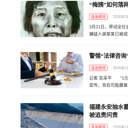
“梅姨”如何落
法治资讯
2026年3
3月21日，牵动全
嫌疑人谢某某已被成功
警惕“法律咨询”
法治资讯
2026年
记者 吴采平 “1元
宣传，背后可能藏着重
福建永安抽水
被追责问责
法治资讯
2026年1