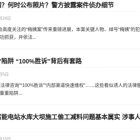
网？何时公布照片？警方披露案件侦办细节
月24日
社会高度关注的“梅姨案”传来重磅进展，本案关键人物、绰号“梅姨”的
抓获，并依法...
陷阱 “100%胜诉”背后有套路
2月5日
法律咨询”“100%胜诉”“内部渠道快速维权”……这些看似诱人的法律
重陷阱...
蓄能电站水库大坝施工偷工减料问题基本属实 涉事
月15日