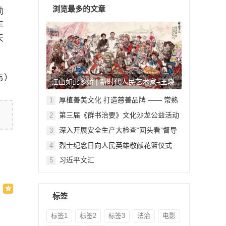
浏览最多的文章
勤
车
天
伟）
江山如此多娇 | 新时代人民艺术家–王晓
鹏
厚植善美文化 打造慈善品牌 —— 常熟
1
举行六个慈善文化教育基地授牌仪式
第三届《群书治要》文化沙龙公益活动
2
在北京顺利举行
深入开展安全生产大检查“回头看”督导
3
检查
烈士纪念日向人民英雄敬献花篮仪式
4
习近平文汇
5
标签
标签1
标签2
标签3
法治
电影