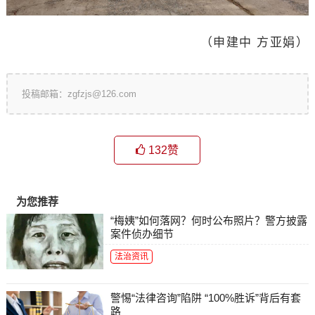
（申建中 方亚娟）
投稿邮箱：zgfzjs@126.com
132
赞
为您推荐
“梅姨”如何落网？何时公布照片？警方披露
案件侦办细节
法治资讯
警惕“法律咨询”陷阱 “100%胜诉”背后有套
路