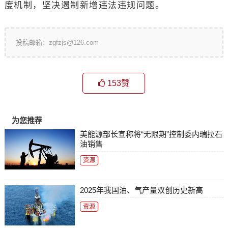
度机制，坚决遏制新增违法违规问题。
投稿邮箱：zgfzjs@126.com
153
赞
为您推荐
美能源部长宣称将“无限期”控制委内瑞拉石
油销售
资源
2025年我国油、气产量双创历史新高
资源