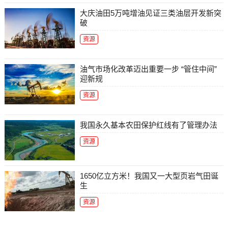
大庆油田5万吨增油见证三类油层开发新突
破
资源
油气市场化改革迈出重要一步 “管住中间”
迎新规
资源
我国永久基本农田保护红线有了管理办法
资源
1650亿立方米！我国又一大型页岩气田诞
生
资源