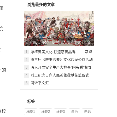
浏览最多的文章
郑
院
江山如此多娇 | 新时代人民艺术家–王晓
全
鹏
厚植善美文化 打造慈善品牌 —— 常熟
1
举行六个慈善文化教育基地授牌仪式
第三届《群书治要》文化沙龙公益活动
2
在北京顺利举行
深入开展安全生产大检查“回头看”督导
3
升的
检查
烈士纪念日向人民英雄敬献花篮仪式
4
习近平文汇
5
标签
院校
标签1
标签2
标签3
法治
电影