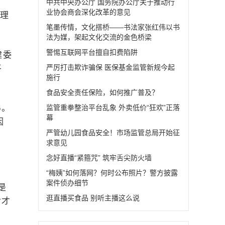
中共中央办公厅 国务院办公厅关于推动行
业协会商会深化改革的意见
护理
笔墨传情，文化搭桥——书法家张红伟以书
法为媒，架起文化交流的金色桥梁
警惕互联网平台擅自扣费陷阱
健委
严厉打击欺诈骗保 医保基金监管新规今起
平
施行
食品安全责任保险，如何推广普及？
6。
监管重拳整治平台乱象 外卖低价“狂欢”正落
幕
因
严管幼儿园食品安全！市场监管总局开始征
求意见
念好直播“紧箍咒” 筑牢舌尖防火墙
“梅姨”如何落网？何时公布照片？警方披露
案件侦办细节
是
逛直播买食品 别听主播这么说
后才