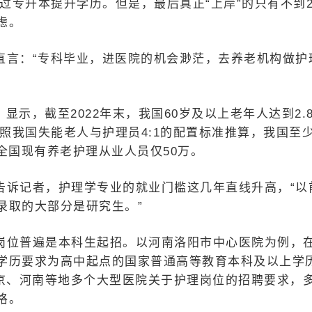
过专升本提升学历。但是，最后真正“上岸”的只有不到2
虑。
直言：“专科毕业，进医院的机会渺茫，去养老机构做护
》显示，截至2022年末，我国60岁及以上老年人达到2.
按照我国失能老人与护理员4:1的配置标准推算，我国至
，全国现有养老护理从业人员仅50万。
告诉记者，护理学专业的就业门槛这几年直线升高，“以
录取的大部分是研究生。”
岗位普遍是本科生起招。以河南洛阳市中心医院为例，
学历要求为高中起点的国家普通高等教育本科及以上学
北京、河南等地多个大型医院关于护理岗位的招聘要求，
格。