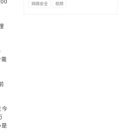
00
网络安全
视频
理
8
少需
前
在今
历
多是