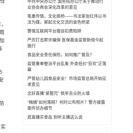
责任
中共中央办公厅 国务院办公厅关于推动行
业协会商会深化改革的意见
笔墨传情，文化搭桥——书法家张红伟以书
法为媒，架起文化交流的金色桥梁
实。
警惕互联网平台擅自扣费陷阱
周
严厉打击欺诈骗保 医保基金监管新规今起
加
施行
每
食品安全责任保险，如何推广普及？
监管重拳整治平台乱象 外卖低价“狂欢”正落
幕
5
严管幼儿园食品安全！市场监管总局开始征
安
求意见
念好直播“紧箍咒” 筑牢舌尖防火墙
“梅姨”如何落网？何时公布照片？警方披露
防
案件侦办细节
逛直播买食品 别听主播这么说
全实