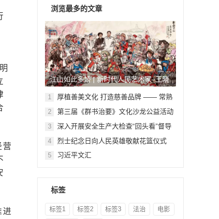
，
浏览最多的文章
行
总
明
江山如此多娇 | 新时代人民艺术家–王晓
立
律
鹏
厚植善美文化 打造慈善品牌 —— 常熟
1
举行六个慈善文化教育基地授牌仪式
合
第三届《群书治要》文化沙龙公益活动
2
在北京顺利举行
深入开展安全生产大检查“回头看”督导
3
检查
烈士纪念日向人民英雄敬献花篮仪式
4
经营
习近平文汇
5
不
安
标签
标签1
标签2
标签3
法治
电影
推进