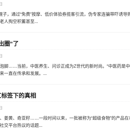
9日
的幌子，通过“免费”按摩、低价体验券揽客引流，伪专家连骗带吓诱导
人掏空积蓄甚至...
出圈”了
0日
泡脚……当前，中医养生、问诊正成为Z世代的新时尚。“中医药是
一直在传承和发展。...
红标签下的真相
0日
、姜黄、奇亚籽……一段时间以来，一批被称为“超级食物”的产品在
交平台热议的话题...