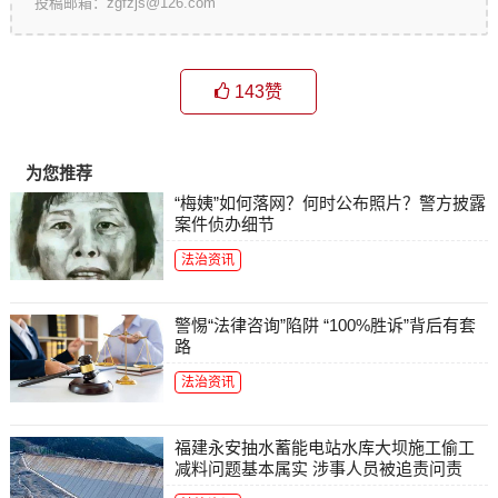
投稿邮箱：zgfzjs@126.com
143
赞
为您推荐
“梅姨”如何落网？何时公布照片？警方披露
案件侦办细节
法治资讯
警惕“法律咨询”陷阱 “100%胜诉”背后有套
路
法治资讯
福建永安抽水蓄能电站水库大坝施工偷工
减料问题基本属实 涉事人员被追责问责