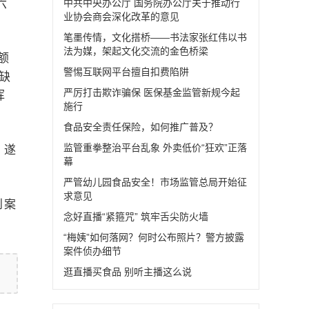
六
中共中央办公厅 国务院办公厅关于推动行
业协会商会深化改革的意见
笔墨传情，文化搭桥——书法家张红伟以书
法为媒，架起文化交流的金色桥梁
额
警惕互联网平台擅自扣费陷阱
缺
严厉打击欺诈骗保 医保基金监管新规今起
挥
施行
食品安全责任保险，如何推广普及？
监管重拳整治平台乱象 外卖低价“狂欢”正落
，遂
幕
严管幼儿园食品安全！市场监管总局开始征
求意见
到案
念好直播“紧箍咒” 筑牢舌尖防火墙
“梅姨”如何落网？何时公布照片？警方披露
案件侦办细节
逛直播买食品 别听主播这么说