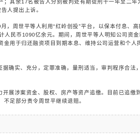
产；其余17名被告人分别被判处有期徒刑十一年至二年
被告人提出上诉。
1年9月，周世平等人利用“红岭创投”平台，以保本付息、高
计人民币1090亿余元。期间，周世平等人明知公司资金
资金用于归还融资项目到期本息、维持公司运营和个人
证据确实、充分，定罪准确，量刑适当，审判程序合法
力开展涉案资金、股权、房产等资产追缴。目前已追缴
，不足部分责令周世平继续退赔。