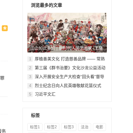
浏览最多的文章
江山如此多娇 | 新时代人民艺术家–王晓
鹏
厚植善美文化 打造慈善品牌 —— 常熟
1
举行六个慈善文化教育基地授牌仪式
第三届《群书治要》文化沙龙公益活动
2
在北京顺利举行
深入开展安全生产大检查“回头看”督导
3
犯罪
检查
烈士纪念日向人民英雄敬献花篮仪式
4
习近平文汇
5
标签
标签1
标签2
标签3
法治
电影
服务