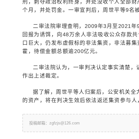
刑，剥夺政治权利终身，并处没收个人全部财
个月，并处罚金。一审宣判后，周世平等9名
二审法院审理查明，2009年3月至202
回报为诱饵，向48万余人非法吸收公众存款共
口巨大，仍发布虚假标的非法集资，非法募集
霍，待偿金额总额逾200亿元。
二审法院认为，一审判决认定事实清楚，
作出上述裁定。
据了解，周世平等人归案后，公安机关全
的资产，将在判决生效后依法返还集资参与人
投稿邮箱：zgfzjs@126.com