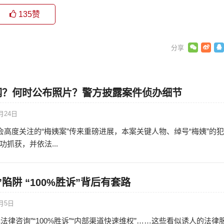
135
赞
网？何时公布照片？警方披露案件侦办细节
月24日
社会高度关注的“梅姨案”传来重磅进展，本案关键人物、绰号“梅姨”的
抓获，并依法...
陷阱 “100%胜诉”背后有套路
2月5日
法律咨询”“100%胜诉”“内部渠道快速维权”……这些看似诱人的法律