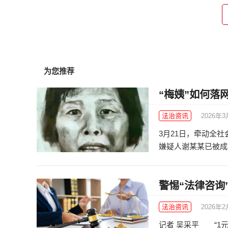
为您推荐
“梅姨”如何落
法治资讯
2026年3
3月21日，牵动全
嫌疑人谢某某已被成功
警惕“法律咨询”
法治资讯
2026年
记者 吴采平 “1元