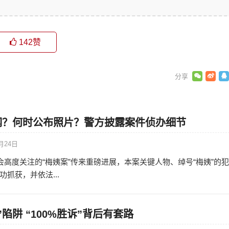
142
赞
网？何时公布照片？警方披露案件侦办细节
月24日
社会高度关注的“梅姨案”传来重磅进展，本案关键人物、绰号“梅姨”的
抓获，并依法...
陷阱 “100%胜诉”背后有套路