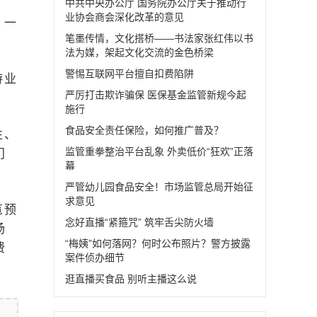
中共中央办公厅 国务院办公厅关于推动行
业协会商会深化改革的意见
，一
笔墨传情，文化搭桥——书法家张红伟以书
法为媒，架起文化交流的金色桥梁
警惕互联网平台擅自扣费陷阱
游业
严厉打击欺诈骗保 医保基金监管新规今起
施行
食品安全责任保险，如何推广普及？
性、
监管重拳整治平台乱象 外卖低价“狂欢”正落
门
幕
严管幼儿园食品安全！市场监管总局开始征
求意见
览预
念好直播“紧箍咒” 筑牢舌尖防火墙
场
“梅姨”如何落网？何时公布照片？警方披露
费
案件侦办细节
逛直播买食品 别听主播这么说