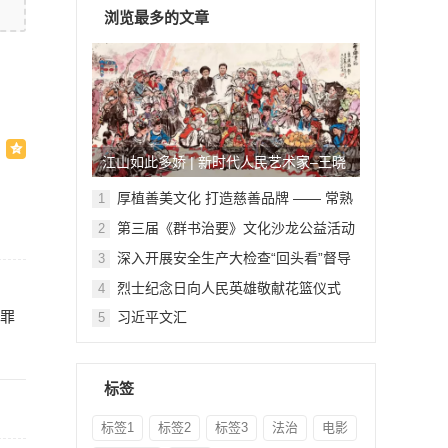
浏览最多的文章
江山如此多娇 | 新时代人民艺术家–王晓
鹏
厚植善美文化 打造慈善品牌 —— 常熟
1
举行六个慈善文化教育基地授牌仪式
第三届《群书治要》文化沙龙公益活动
2
在北京顺利举行
深入开展安全生产大检查“回头看”督导
3
检查
烈士纪念日向人民英雄敬献花篮仪式
4
犯罪
习近平文汇
5
标签
标签1
标签2
标签3
法治
电影