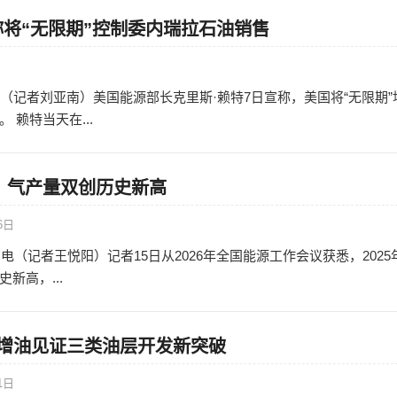
将“无限期”控制委内瑞拉石油销售
日
电（记者刘亚南）美国能源部长克里斯·赖特7日宣称，美国将“无限期”
 赖特当天在...
油、气产量双创历史新高
6日
日电（记者王悦阳）记者15日从2026年全国能源工作会议获悉，2025
新高，...
吨增油见证三类油层开发新突破
1日