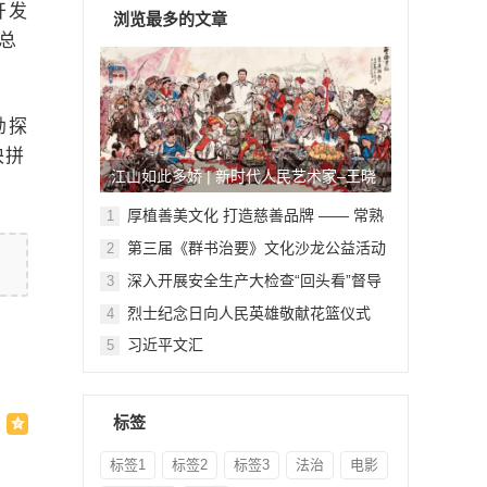
开发
浏览最多的文章
总
勘探
块拼
江山如此多娇 | 新时代人民艺术家–王晓
鹏
厚植善美文化 打造慈善品牌 —— 常熟
1
举行六个慈善文化教育基地授牌仪式
第三届《群书治要》文化沙龙公益活动
2
在北京顺利举行
深入开展安全生产大检查“回头看”督导
3
检查
烈士纪念日向人民英雄敬献花篮仪式
4
习近平文汇
5
标签
标签1
标签2
标签3
法治
电影