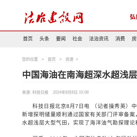
首页
头条
要闻
社会
法治资讯
消费
房
您的位置
>
首页
>
资源
>
中国海油在南海超深水超浅
来源: 科技日报
2024年8月8日 15:08
科技日报北京8月7日电 （记者操秀英）中
新增探明储量顺利通过国家有关部门评审备案，
水超浅层大型气田，实现了海洋油气勘探理论