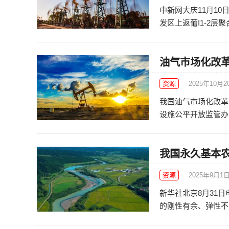
中新网大庆11月10
发区上返葡I1-2层聚合
油气市场化改革
资源
2025年10月2
我国油气市场化改革
设施公平开放监管办法
我国永久基本
资源
2025年9月1
新华社北京8月31
的刚性有余、弹性不足