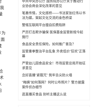
对
中共中央办公厅 国务院办公厅关于推动行
业协会商会深化改革的意见
获我
笔墨传情，文化搭桥——书法家张红伟以书
量
法为媒，架起文化交流的金色桥梁
警惕互联网平台擅自扣费陷阱
严厉打击欺诈骗保 医保基金监管新规今起
作为
施行
发面
食品安全责任保险，如何推广普及？
藏
监管重拳整治平台乱象 外卖低价“狂欢”正落
业
幕
严管幼儿园食品安全！市场监管总局开始征
求意见
恰
念好直播“紧箍咒” 筑牢舌尖防火墙
术
“梅姨”如何落网？何时公布照片？警方披露
水
案件侦办细节
田
逛直播买食品 别听主播这么说