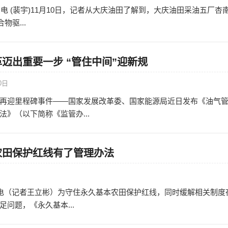
日电 (裴宇)11月10日，记者从大庆油田了解到，大庆油田采油五厂杏
物驱...
迈出重要一步 “管住中间”迎新规
0日
再迎里程碑事件——国家发展改革委、国家能源局近日发布《油气
》（以下简称《监管办...
农田保护红线有了管理办法
日
日电（记者王立彬）为守住永久基本农田保护红线，同时缓解相关制度
问题，《永久基本...