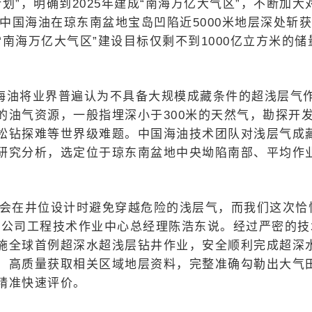
计划”，明确到2025年建成“南海万亿大气区”，不断加大
，中国海油在琼东南盆地宝岛凹陷近5000米地层深处斩
“南海万亿大气区”建设目标仅剩不到1000亿立方米的储
海油将业界普遍认为不具备大规模成藏条件的超浅层气
的油气资源，一般指埋深小于300米的天然气，勘探开
松钻探难等世界级难题。中国海油技术团队对浅层气成
研究分析，选定位于琼东南盆地中央坳陷南部、平均作
。
般会在井位设计时避免穿越危险的浅层气，而我们这次恰
分公司工程技术作业中心总经理陈浩东说。经过严密的技
施全球首例超深水超浅层钻井作业，安全顺利完成超深
，高质量获取相关区域地层资料，完整准确勾勒出大气
精准快速评价。