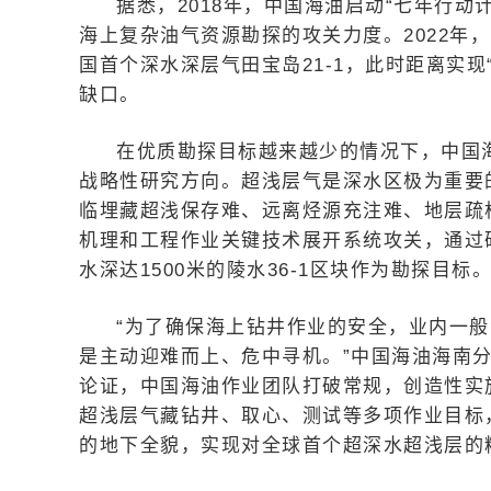
据悉，2018年，中国海油启动“七年行动
海上复杂油气资源勘探的攻关力度。2022年
国首个深水深层气田宝岛21-1，此时距离实现
缺口。
在优质勘探目标越来越少的情况下，中国
战略性研究方向。超浅层气是深水区极为重要
临埋藏超浅保存难、远离烃源充注难、地层疏
机理和工程作业关键技术展开系统攻关，通过
水深达1500米的陵水36-1区块作为勘探目标
“为了确保海上钻井作业的安全，业内一
是主动迎难而上、危中寻机。”中国海油海南
论证，中国海油作业团队打破常规，创造性实
超浅层气藏钻井、取心、测试等多项作业目标
的地下全貌，实现对全球首个超深水超浅层的