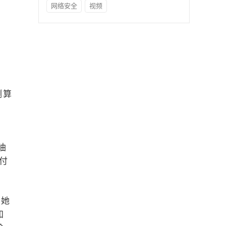
网络安全
视频
测算
。
油
付
，她
知