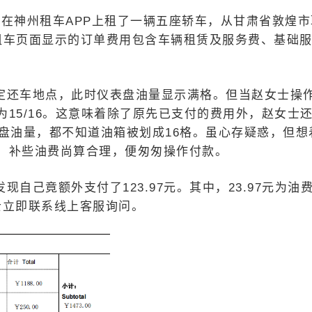
在神州租车APP上租了一辆五座轿车，从甘肃省敦煌市
租车页面显示的订单费用包含车辆租赁及服务费、基础
定还车地点，此时仪表盘油量显示满格。但当赵女士操
15/16。这意味着除了原先已支付的费用外，赵女士
盘油量，都不知道油箱被划成16格。虽心存疑惑，但想
，补些油费尚算合理，便匆匆操作付款。
自己竟额外支付了123.97元。其中，23.97元为油
女士立即联系线上客服询问。