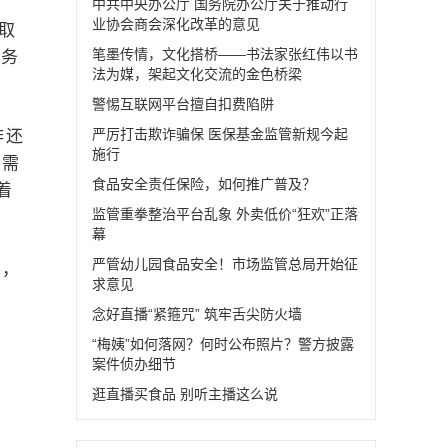
中共中央办公厅 国务院办公厅关于推动行
业协会商会深化改革的意见
取
笔墨传情，文化搭桥——书法家张红伟以书
服务
法为媒，架起文化交流的金色桥梁
警惕互联网平台擅自扣费陷阱
严厉打击欺诈骗保 医保基金监管新规今起
作还
施行
还需
食品安全责任保险，如何推广普及？
着
监管重拳整治平台乱象 外卖低价“狂欢”正落
幕
严管幼儿园食品安全！市场监管总局开始征
费，
求意见
念好直播“紧箍咒” 筑牢舌尖防火墙
“梅姨”如何落网？何时公布照片？警方披露
案件侦办细节
逛直播买食品 别听主播这么说