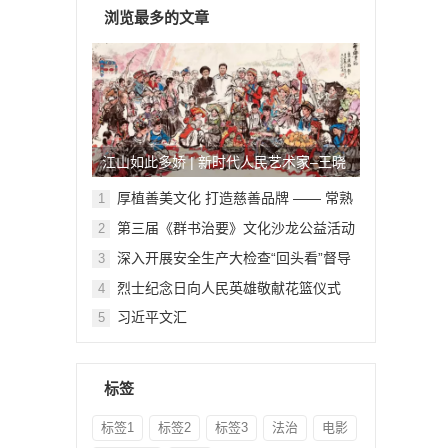
浏览最多的文章
江山如此多娇 | 新时代人民艺术家–王晓
鹏
厚植善美文化 打造慈善品牌 —— 常熟
1
举行六个慈善文化教育基地授牌仪式
第三届《群书治要》文化沙龙公益活动
2
在北京顺利举行
深入开展安全生产大检查“回头看”督导
3
检查
烈士纪念日向人民英雄敬献花篮仪式
4
习近平文汇
5
标签
标签1
标签2
标签3
法治
电影