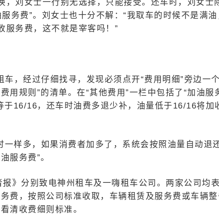
换，刘女士一行别无选择，只能接受。还车时，刘女士
油服务费”。刘女士也十分不解：“我取车的时候不是满油
收服务费，这不就是宰客吗！”
租车，经过仔细找寻，发现必须点开“费用明细”旁边一
费用规则”的清单。在“其他费用”一栏中包括了“加油服
16/16，还车时油费多退少补，油量低于16/16将加
时一样多，如果消费者加多了，系统会按照油量自动退
油服务费”。
费者报》分别致电神州租车及一嗨租车公司。两家公司均
服务费，按照公司标准收取，车辆租赁及服务费或车辆整
当看清收费细则标准。