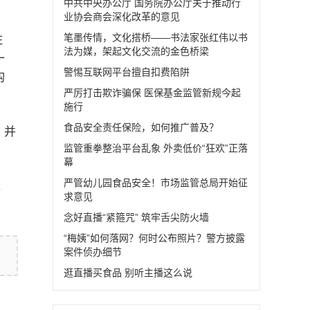
中共中央办公厅 国务院办公厅关于推动行
业协会商会深化改革的意见
笔墨传情，文化搭桥——书法家张红伟以书
住
法为媒，架起文化交流的金色桥梁
一
警惕互联网平台擅自扣费陷阱
构
严厉打击欺诈骗保 医保基金监管新规今起
施行
食品安全责任保险，如何推广普及？
，并
监管重拳整治平台乱象 外卖低价“狂欢”正落
幕
严管幼儿园食品安全！市场监管总局开始征
范
求意见
念好直播“紧箍咒” 筑牢舌尖防火墙
“梅姨”如何落网？何时公布照片？警方披露
案件侦办细节
逛直播买食品 别听主播这么说