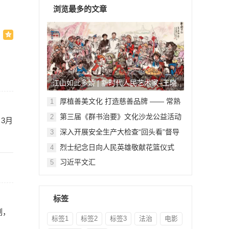
浏览最多的文章
江山如此多娇 | 新时代人民艺术家–王晓
鹏
厚植善美文化 打造慈善品牌 —— 常熟
1
举行六个慈善文化教育基地授牌仪式
第三届《群书治要》文化沙龙公益活动
2
3月
在北京顺利举行
深入开展安全生产大检查“回头看”督导
3
检查
烈士纪念日向人民英雄敬献花篮仪式
4
习近平文汇
5
标签
制，
标签1
标签2
标签3
法治
电影