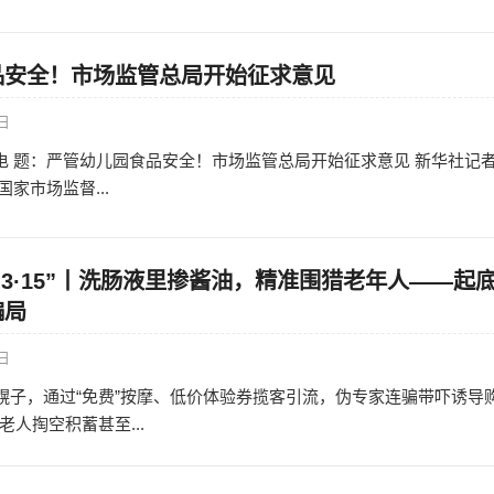
品安全！市场监管总局开始征求意见
6日
日电 题：严管幼儿园食品安全！市场监管总局开始征求意见 新华社记
国家市场监督...
“3·15”丨洗肠液里掺酱油，精准围猎老年人——起
骗局
9日
的幌子，通过“免费”按摩、低价体验券揽客引流，伪专家连骗带吓诱导
人掏空积蓄甚至...