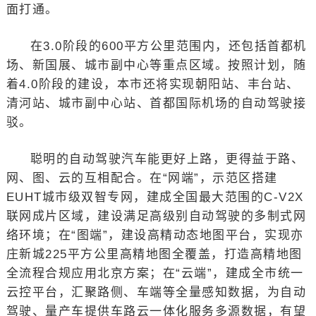
面打通。
在3.0阶段的600平方公里范围内，还包括首都机
场、新国展、城市副中心等重点区域。按照计划，随
着4.0阶段的建设，本市还将实现朝阳站、丰台站、
清河站、城市副中心站、首都国际机场的自动驾驶接
驳。
聪明的自动驾驶汽车能更好上路，更得益于路、
网、图、云的互相配合。在“网端”，示范区搭建
EUHT城市级双智专网，建成全国最大范围的C-V2X
联网成片区域，建设满足高级别自动驾驶的多制式网
络环境；在“图端”，建设高精动态地图平台，实现亦
庄新城225平方公里高精地图全覆盖，打造高精地图
全流程合规应用北京方案；在“云端”，建成全市统一
云控平台，汇聚路侧、车端等全量感知数据，为自动
驾驶、量产车提供车路云一体化服务多源数据，有望