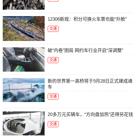
12306新规：积分可换火车票也能“升舱”
交通
破“内卷”困局 网约车行业开启“深调整”
交通
新的世界第一高桥将于9月28日正式建成通
车
交通
20多万元买辆车，“方向盘加热”还得另花钱
交通