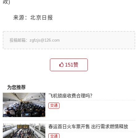
政)
来源：北京日报
投稿邮箱：zgfzjs@126.com
151
赞
为您推荐
飞机锁座收费合理吗？
交通
春运首日火车票开售 出行需求燃情释放
交通