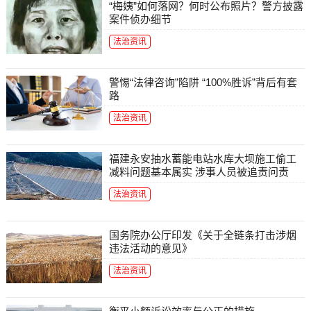
“梅姨”如何落网？何时公布照片？警方披露
案件侦办细节
法治资讯
警惕“法律咨询”陷阱 “100%胜诉”背后有套
路
法治资讯
福建永安抽水蓄能电站水库大坝施工偷工
减料问题基本属实 涉事人员被追责问责
法治资讯
国务院办公厅印发《关于全链条打击涉烟
违法活动的意见》
法治资讯